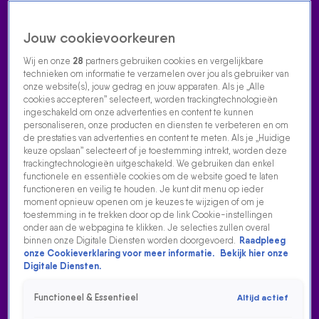
Jouw cookievoorkeuren
Wij en onze
28
partners gebruiken cookies en vergelijkbare
technieken om informatie te verzamelen over jou als gebruiker van
onze website(s), jouw gedrag en jouw apparaten. Als je „Alle
cookies accepteren” selecteert, worden trackingtechnologieën
Home
Acties
Radio luisteren
538 dj's
Shows
Muziek
Evenementen
ingeschakeld om onze advertenties en content te kunnen
VOLG RADIO 538
personaliseren, onze producten en diensten te verbeteren en om
de prestaties van advertenties en content te meten. Als je „Huidige
keuze opslaan” selecteert of je toestemming intrekt, worden deze
trackingtechnologieën uitgeschakeld. We gebruiken dan enkel
Zoeken
functionele en essentiële cookies om de website goed te laten
functioneren en veilig te houden. Je kunt dit menu op ieder
moment opnieuw openen om je keuzes te wijzigen of om je
toestemming in te trekken door op de link Cookie-instellingen
Home
Radio Luisteren
538 Gemist
Acties
Alle zenders
onder aan de webpagina te klikken. Je selecties zullen overal
binnen onze Digitale Diensten worden doorgevoerd.
Raadpleeg
TRANQUILO, JAN SMIT DOET ZIJN NIEUWE SINGLE!
onze Cookieverklaring voor meer informatie.
Bekijk hier onze
Digitale Diensten.
20 juni 2025, 09:15
Tranquilo, Jan Smit doet zijn nieuwe single!
Functioneel & Essentieel
Altijd actief