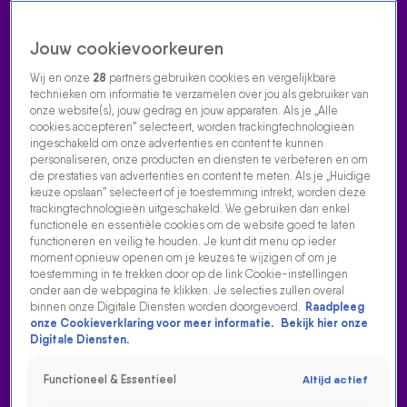
Jouw cookievoorkeuren
Wij en onze
28
partners gebruiken cookies en vergelijkbare
technieken om informatie te verzamelen over jou als gebruiker van
onze website(s), jouw gedrag en jouw apparaten. Als je „Alle
cookies accepteren” selecteert, worden trackingtechnologieën
Home
Acties
Radio luisteren
538 dj's
Shows
Muziek
Evenementen
ingeschakeld om onze advertenties en content te kunnen
VOLG RADIO 538
personaliseren, onze producten en diensten te verbeteren en om
de prestaties van advertenties en content te meten. Als je „Huidige
keuze opslaan” selecteert of je toestemming intrekt, worden deze
trackingtechnologieën uitgeschakeld. We gebruiken dan enkel
Zoeken
functionele en essentiële cookies om de website goed te laten
functioneren en veilig te houden. Je kunt dit menu op ieder
moment opnieuw openen om je keuzes te wijzigen of om je
toestemming in te trekken door op de link Cookie-instellingen
Home
Radio Luisteren
538 Gemist
Acties
Alle zenders
onder aan de webpagina te klikken. Je selecties zullen overal
binnen onze Digitale Diensten worden doorgevoerd.
Raadpleeg
'WAT EEN GEWELDIGE NUMMER!' KREZIP LIVE MET
onze Cookieverklaring voor meer informatie.
Bekijk hier onze
NIEUWE SINGLE BIJ...
Digitale Diensten.
7 jan 2021, 09:04
Functioneel & Essentieel
Altijd actief
'Wat een geweldige nummer!' Krezip live met nieuwe single