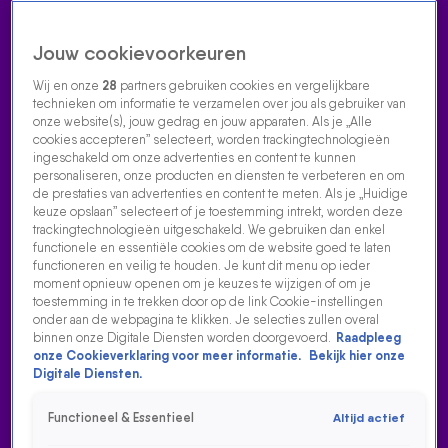
Jouw cookievoorkeuren
Wij en onze
28
partners gebruiken cookies en vergelijkbare
technieken om informatie te verzamelen over jou als gebruiker van
onze website(s), jouw gedrag en jouw apparaten. Als je „Alle
cookies accepteren” selecteert, worden trackingtechnologieën
Home
Acties
Radio luisteren
538 dj's
Shows
Muziek
Evenementen
ingeschakeld om onze advertenties en content te kunnen
VOLG RADIO 538
personaliseren, onze producten en diensten te verbeteren en om
de prestaties van advertenties en content te meten. Als je „Huidige
keuze opslaan” selecteert of je toestemming intrekt, worden deze
trackingtechnologieën uitgeschakeld. We gebruiken dan enkel
Zoeken
functionele en essentiële cookies om de website goed te laten
functioneren en veilig te houden. Je kunt dit menu op ieder
moment opnieuw openen om je keuzes te wijzigen of om je
toestemming in te trekken door op de link Cookie-instellingen
Home
Radio Luisteren
538 Gemist
Acties
Alle zenders
onder aan de webpagina te klikken. Je selecties zullen overal
binnen onze Digitale Diensten worden doorgevoerd.
Raadpleeg
onze Cookieverklaring voor meer informatie.
Bekijk hier onze
Digitale Diensten.
Functioneel & Essentieel
Altijd actief