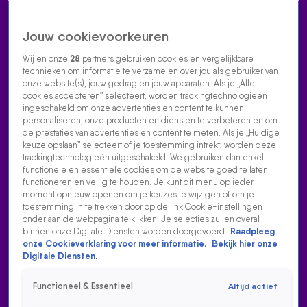
Jouw cookievoorkeuren
Wij en onze
28
partners gebruiken cookies en vergelijkbare
technieken om informatie te verzamelen over jou als gebruiker van
onze website(s), jouw gedrag en jouw apparaten. Als je „Alle
cookies accepteren” selecteert, worden trackingtechnologieën
Home
Acties
Radio luisteren
538 dj's
Shows
Muziek
Evenementen
ingeschakeld om onze advertenties en content te kunnen
VOLG RADIO 538
personaliseren, onze producten en diensten te verbeteren en om
de prestaties van advertenties en content te meten. Als je „Huidige
keuze opslaan” selecteert of je toestemming intrekt, worden deze
trackingtechnologieën uitgeschakeld. We gebruiken dan enkel
Zoeken
functionele en essentiële cookies om de website goed te laten
functioneren en veilig te houden. Je kunt dit menu op ieder
moment opnieuw openen om je keuzes te wijzigen of om je
toestemming in te trekken door op de link Cookie-instellingen
Home
Radio Luisteren
538 Gemist
Acties
Alle zenders
onder aan de webpagina te klikken. Je selecties zullen overal
binnen onze Digitale Diensten worden doorgevoerd.
Raadpleeg
onze Cookieverklaring voor meer informatie.
Bekijk hier onze
Digitale Diensten.
Functioneel & Essentieel
Altijd actief