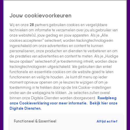
Jouw cookievoorkeuren
Wij en onze
28
partners gebruiken cookies en vergelijkbare
technieken om informatie te verzamelen over jou als gebruiker van
onze website(s), jouw gedrag en jouw apparaten. Als je „Alle
cookies accepteren” selecteert, worden trackingtechnologieën
Home
Acties
Radio luisteren
538 dj's
Shows
Muziek
Evenementen
ingeschakeld om onze advertenties en content te kunnen
VOLG RADIO 538
personaliseren, onze producten en diensten te verbeteren en om
de prestaties van advertenties en content te meten. Als je „Huidige
keuze opslaan” selecteert of je toestemming intrekt, worden deze
trackingtechnologieën uitgeschakeld. We gebruiken dan enkel
Zoeken
functionele en essentiële cookies om de website goed te laten
functioneren en veilig te houden. Je kunt dit menu op ieder
moment opnieuw openen om je keuzes te wijzigen of om je
toestemming in te trekken door op de link Cookie-instellingen
Home
Radio Luisteren
538 Gemist
Acties
Alle zenders
onder aan de webpagina te klikken. Je selecties zullen overal
binnen onze Digitale Diensten worden doorgevoerd.
Raadpleeg
onze Cookieverklaring voor meer informatie.
Bekijk hier onze
Digitale Diensten.
Functioneel & Essentieel
Altijd actief