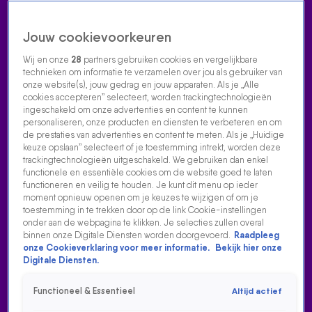
Jouw cookievoorkeuren
Wij en onze
28
partners gebruiken cookies en vergelijkbare
technieken om informatie te verzamelen over jou als gebruiker van
onze website(s), jouw gedrag en jouw apparaten. Als je „Alle
cookies accepteren” selecteert, worden trackingtechnologieën
Home
Acties
Radio luisteren
538 dj's
Shows
Muziek
Evenementen
ingeschakeld om onze advertenties en content te kunnen
VOLG RADIO 538
personaliseren, onze producten en diensten te verbeteren en om
de prestaties van advertenties en content te meten. Als je „Huidige
keuze opslaan” selecteert of je toestemming intrekt, worden deze
trackingtechnologieën uitgeschakeld. We gebruiken dan enkel
Zoeken
functionele en essentiële cookies om de website goed te laten
functioneren en veilig te houden. Je kunt dit menu op ieder
moment opnieuw openen om je keuzes te wijzigen of om je
toestemming in te trekken door op de link Cookie-instellingen
Home
Radio Luisteren
538 Gemist
Acties
Alle zenders
onder aan de webpagina te klikken. Je selecties zullen overal
binnen onze Digitale Diensten worden doorgevoerd.
Raadpleeg
onze Cookieverklaring voor meer informatie.
Bekijk hier onze
Digitale Diensten.
Functioneel & Essentieel
Altijd actief