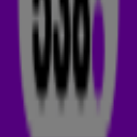
de track over gaat. Dat leggen we je uit!
Het zal je niet verbazen dat Holy heel veel met geloof te
maken heeft. Justin Bieber en Chance The Rapper hebben
namelijk de halve bijbel verwerkt in de track. Maar als je een
beetje tussen de regels door luistert, dan vertellen Justin en
Chance een stuk meer dan je denkt. Over rennen naar het
altaar om te trouwen, bijvoorbeeld. Maar ook een bekende
Amerikaanse acteur en een wereldberoemde voetballer
komen voorbij in de lyrics.
In de eerste paar zinnen van Holy lees je een beetje terug
wat Justin de laatste jaren heeft doorgemaakt. Hij vertelt dat
hij allesbehalve een heilige is. Je herinnert je vast nog wel de
tijd waarin hij bijna wekelijks negatief in het nieuws was met
de gekste dingen, tot hij z’n leven een paar jaar geleden
omgooide. Hij liet zich dopen en besloot z’n leven te
beteren.