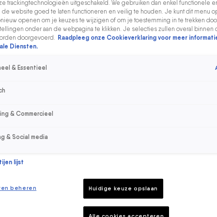
e trackingtechnologieën uitgeschakeld. We gebruiken dan enkel functionele e
de website goed te laten functioneren en veilig te houden. Je kunt dit menu o
ieuw openen om je keuzes te wijzigen of om je toestemming in te trekken door
ellingen onder aan de webpagina te klikken. Je selecties zullen overal binnen 
orden doorgevoerd.
Raadpleeg onze Cookieverklaring voor meer informati
ale Diensten.
eel & Essentieel
ch
sing & Commercieel
ng & Social media
jen lijst
ren beheren
Huidige keuze opslaan
Alle cookies accepteren