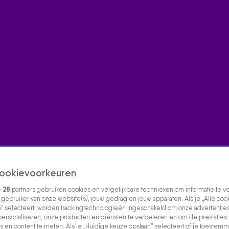
ookievoorkeuren
e
28
partners gebruiken cookies en vergelijkbare technieken om informatie te 
s gebruiker van onze website(s), jouw gedrag en jouw apparaten. Als je „Alle coo
” selecteert, worden trackingtechnologieën ingeschakeld om onze advertenties
personaliseren, onze producten en diensten te verbeteren en om de prestaties
s en content te meten. Als je „Huidige keuze opslaan” selecteert of je toestemmi