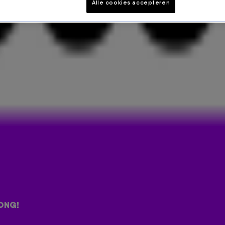
Alle cookies accepteren
VOOR DE EDISON BEST SONG!
wards bekend te maken. In
De 538 Ochtendshow
t Song! Check wie de kanshebbers zijn in de video
ONG!