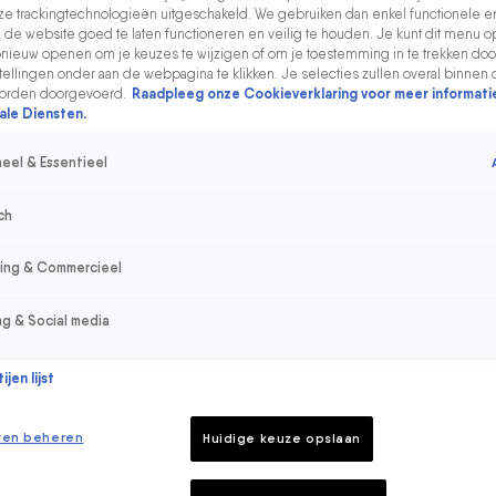
e trackingtechnologieën uitgeschakeld. We gebruiken dan enkel functionele e
de website goed te laten functioneren en veilig te houden. Je kunt dit menu o
ieuw openen om je keuzes te wijzigen of om je toestemming in te trekken door
ellingen onder aan de webpagina te klikken. Je selecties zullen overal binnen 
orden doorgevoerd.
Raadpleeg onze Cookieverklaring voor meer informati
ale Diensten.
eel & Essentieel
ch
sing & Commercieel
ng & Social media
jen lijst
ren beheren
Huidige keuze opslaan