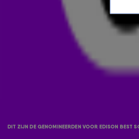
DIT ZIJN DE GENOMINEERDEN 
538 NIEUWS
16 feb 2021, 09:28
Het is altijd een eer om de genomineerden voor de Edison A
belde Frank Dane met de genomineerden in de categorie Bes
hieronder.
DIT ZIJN DE GENOMINEERDEN VOOR EDISON BEST S