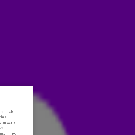
verzamelen
kies
 en content
 van
ng intrekt,