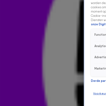
worden dez
cookies om 
moment opn
Cookie-inst
Diensten w
onze Digit
Function
Analytis
Adverti
Marketi
Derde parti
Voorkeu