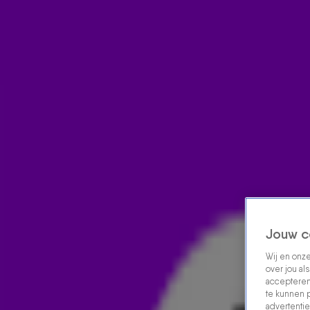
Home
Acties
Radio luisteren
538 dj's
Shows
Muziek
Evenementen
VOLG RADIO 538
Zoeken
Home
Radio Luisteren
538 Gemist
Acties
Alle zenders
Jouw c
Wij en onz
over jou al
accepteren
te kunnen 
advertentie