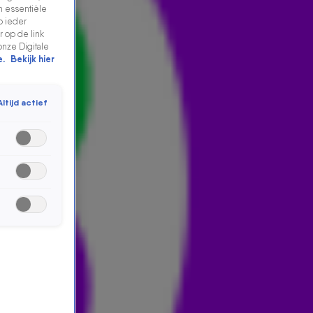
n essentiële
p ieder
 op de link
onze Digitale
e.
Bekijk hier
Altijd actief