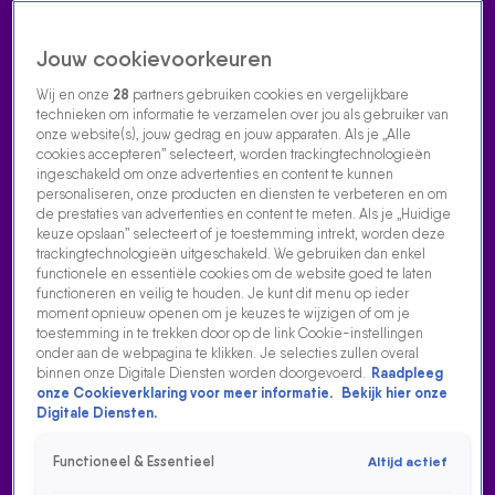
Jouw cookievoorkeuren
Wij en onze
28
partners gebruiken cookies en vergelijkbare
technieken om informatie te verzamelen over jou als gebruiker van
onze website(s), jouw gedrag en jouw apparaten. Als je „Alle
cookies accepteren” selecteert, worden trackingtechnologieën
Home
Acties
Radio luisteren
538 dj's
Shows
Muziek
Evenementen
ingeschakeld om onze advertenties en content te kunnen
VOLG RADIO 538
personaliseren, onze producten en diensten te verbeteren en om
de prestaties van advertenties en content te meten. Als je „Huidige
keuze opslaan” selecteert of je toestemming intrekt, worden deze
trackingtechnologieën uitgeschakeld. We gebruiken dan enkel
Zoeken
functionele en essentiële cookies om de website goed te laten
functioneren en veilig te houden. Je kunt dit menu op ieder
moment opnieuw openen om je keuzes te wijzigen of om je
toestemming in te trekken door op de link Cookie-instellingen
Home
Radio Luisteren
538 Gemist
Acties
Alle zenders
onder aan de webpagina te klikken. Je selecties zullen overal
binnen onze Digitale Diensten worden doorgevoerd.
Raadpleeg
onze Cookieverklaring voor meer informatie.
Bekijk hier onze
Digitale Diensten.
Functioneel & Essentieel
Altijd actief