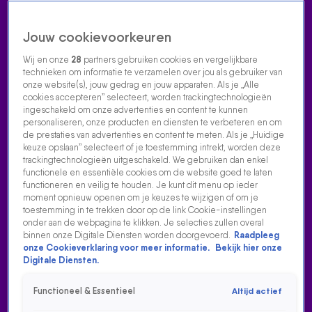
Jouw cookievoorkeuren
Wij en onze
28
partners gebruiken cookies en vergelijkbare
technieken om informatie te verzamelen over jou als gebruiker van
onze website(s), jouw gedrag en jouw apparaten. Als je „Alle
cookies accepteren” selecteert, worden trackingtechnologieën
Home
Acties
Radio luisteren
538 dj's
Shows
Muziek
Evenementen
ingeschakeld om onze advertenties en content te kunnen
VOLG RADIO 538
personaliseren, onze producten en diensten te verbeteren en om
de prestaties van advertenties en content te meten. Als je „Huidige
keuze opslaan” selecteert of je toestemming intrekt, worden deze
trackingtechnologieën uitgeschakeld. We gebruiken dan enkel
Zoeken
functionele en essentiële cookies om de website goed te laten
functioneren en veilig te houden. Je kunt dit menu op ieder
moment opnieuw openen om je keuzes te wijzigen of om je
toestemming in te trekken door op de link Cookie-instellingen
Home
Radio Luisteren
538 Gemist
Acties
Alle zenders
onder aan de webpagina te klikken. Je selecties zullen overal
binnen onze Digitale Diensten worden doorgevoerd.
Raadpleeg
onze Cookieverklaring voor meer informatie.
Bekijk hier onze
Digitale Diensten.
Functioneel & Essentieel
Altijd actief