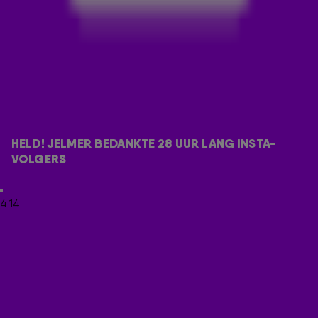
hoe doe je dat? Ze kwamen op het idee om
iedereen
persoonlijk te noemen in een uren durende livestream.
En met uren bedoelen we dan ook echt UREN. Ochtendshow-
sidekick
Jelmer Gussinklo
was zo gek om ja te zeggen en
zichzelf te livestreamen terwijl hij alle namen oplas. De
50.000 volgers werden er al snel ruim 60.000 en dus was
Jelmer uiteindelijk 28 uur lang (zonder slaap!) bezig met het
opdreunen van volgers. En dan heeft hij ze eigenlijk nog niet
HELD! JELMER BEDANKTE 28 UUR LANG INSTA-
eens allemaal gehad...
VOLGERS
LEES OOK
4:14
JELMER GAAT 50.000 INSTAGRAM-VOLGERS
BEDANKEN!
JELMER BEDANKT ALLE INSTA-VOLGERS VAN DE
538 OCHTENDSHOW