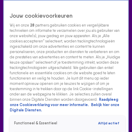
Jouw cookievoorkeuren
Wij en onze
28
partners gebruiken cookies en vergelijkbare
technieken om informatie te verzamelen over jou als gebruiker van
onze website(s), jouw gedrag en jouw apparaten. Als je „Alle
cookies accepteren” selecteert, worden trackingtechnologieën
Home
Acties
Radio luisteren
538 dj's
Shows
Muziek
Evenementen
ingeschakeld om onze advertenties en content te kunnen
VOLG RADIO 538
personaliseren, onze producten en diensten te verbeteren en om
de prestaties van advertenties en content te meten. Als je „Huidige
keuze opslaan” selecteert of je toestemming intrekt, worden deze
trackingtechnologieën uitgeschakeld. We gebruiken dan enkel
Zoeken
functionele en essentiële cookies om de website goed te laten
functioneren en veilig te houden. Je kunt dit menu op ieder
moment opnieuw openen om je keuzes te wijzigen of om je
toestemming in te trekken door op de link Cookie-instellingen
Home
Radio Luisteren
538 Gemist
Acties
Alle zenders
onder aan de webpagina te klikken. Je selecties zullen overal
binnen onze Digitale Diensten worden doorgevoerd.
Raadpleeg
onze Cookieverklaring voor meer informatie.
Bekijk hier onze
Digitale Diensten.
Functioneel & Essentieel
Altijd actief