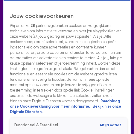
Jouw cookievoorkeuren
Wij en onze
28
partners gebruiken cookies en vergelijkbare
technieken om informatie te verzamelen over jou als gebruiker van
onze website(s), jouw gedrag en jouw apparaten. Als je „Alle
cookies accepteren” selecteert, worden trackingtechnologieën
Home
Acties
Radio luisteren
538 dj's
Shows
Muziek
Evenementen
ingeschakeld om onze advertenties en content te kunnen
VOLG RADIO 538
personaliseren, onze producten en diensten te verbeteren en om
de prestaties van advertenties en content te meten. Als je „Huidige
keuze opslaan” selecteert of je toestemming intrekt, worden deze
trackingtechnologieën uitgeschakeld. We gebruiken dan enkel
Zoeken
functionele en essentiële cookies om de website goed te laten
functioneren en veilig te houden. Je kunt dit menu op ieder
moment opnieuw openen om je keuzes te wijzigen of om je
toestemming in te trekken door op de link Cookie-instellingen
Home
Radio Luisteren
538 Gemist
Acties
Alle zenders
onder aan de webpagina te klikken. Je selecties zullen overal
binnen onze Digitale Diensten worden doorgevoerd.
Raadpleeg
onze Cookieverklaring voor meer informatie.
Bekijk hier onze
Digitale Diensten.
Functioneel & Essentieel
Altijd actief