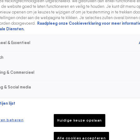
e trackingtechnologieën uitgeschakeld. We gebruiken dan enkel functionele e
de website goed te laten functioneren en veilig te houden. Je kunt dit menu o
ieuw openen om je keuzes te wijzigen of om je toestemming in te trekken door
ellingen onder aan de webpagina te klikken. Je selecties zullen overal binnen 
orden doorgevoerd.
Raadpleeg onze Cookieverklaring voor meer informati
ale Diensten.
eel & Essentieel
ch
sing & Commercieel
ng & Social media
jen lijst
ren beheren
Huidige keuze opslaan
Alle cookies accepteren