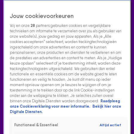
Jouw cookievoorkeuren
Wij en onze
28
partners gebruiken cookies en vergelijkbare
technieken om informatie te verzamelen over jou als gebruiker van
onze website(s), jouw gedrag en jouw apparaten. Als je „Alle
cookies accepteren” selecteert, worden trackingtechnologieën
Home
Acties
Radio luisteren
538 dj's
Shows
Muziek
Evenementen
ingeschakeld om onze advertenties en content te kunnen
VOLG RADIO 538
personaliseren, onze producten en diensten te verbeteren en om
de prestaties van advertenties en content te meten. Als je „Huidige
keuze opslaan” selecteert of je toestemming intrekt, worden deze
trackingtechnologieën uitgeschakeld. We gebruiken dan enkel
Zoeken
functionele en essentiële cookies om de website goed te laten
functioneren en veilig te houden. Je kunt dit menu op ieder
moment opnieuw openen om je keuzes te wijzigen of om je
toestemming in te trekken door op de link Cookie-instellingen
Home
Radio Luisteren
538 Gemist
Acties
Alle zenders
onder aan de webpagina te klikken. Je selecties zullen overal
binnen onze Digitale Diensten worden doorgevoerd.
Raadpleeg
onze Cookieverklaring voor meer informatie.
Bekijk hier onze
Digitale Diensten.
Functioneel & Essentieel
Altijd actief