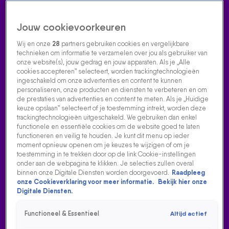
Jouw cookievoorkeuren
Wij en onze
28
partners gebruiken cookies en vergelijkbare
technieken om informatie te verzamelen over jou als gebruiker van
onze website(s), jouw gedrag en jouw apparaten. Als je „Alle
cookies accepteren” selecteert, worden trackingtechnologieën
Home
Acties
Radio luisteren
538 dj's
Shows
Muziek
Evenementen
ingeschakeld om onze advertenties en content te kunnen
VOLG RADIO 538
personaliseren, onze producten en diensten te verbeteren en om
de prestaties van advertenties en content te meten. Als je „Huidige
keuze opslaan” selecteert of je toestemming intrekt, worden deze
trackingtechnologieën uitgeschakeld. We gebruiken dan enkel
Zoeken
functionele en essentiële cookies om de website goed te laten
functioneren en veilig te houden. Je kunt dit menu op ieder
moment opnieuw openen om je keuzes te wijzigen of om je
toestemming in te trekken door op de link Cookie-instellingen
Home
Radio Luisteren
538 Gemist
Acties
Alle zenders
onder aan de webpagina te klikken. Je selecties zullen overal
binnen onze Digitale Diensten worden doorgevoerd.
Raadpleeg
onze Cookieverklaring voor meer informatie.
Bekijk hier onze
Digitale Diensten.
Functioneel & Essentieel
Altijd actief