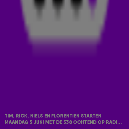
maandag 5 juni met hun ochtendshow op Radio 538. Vanaf
dan zijn zij iedere werkdag tussen 06:00 en 10:00 uur te
horen in De 538 Ochtend. Het nieuws wordt vanaf dat
moment gepresenteerd door Florentien van der Meulen.
Tim, Rick en Niels: ‘Voor ons alle drie geldt dat we jarenlang
bij Radio 538 hebben gewerkt. Dat we nu weer terugkeren
op het vertrouwde honk, voelt toch als thuiskomen. Hoewel
we het vreselijk naar ons zin hebben bij Radio Veronica,
stroomt er toch nog steeds groen paars bloed door de
aderen. We kijken er daarom ontzettend naar uit om met het
team te gaan knallen in De 538 Ochtend. We hebben er
onwijs veel zin in!’
Met de start van Tim, Rick en Niels op maandag 5 juni, leggen
538-dj’s Wietze de Jager en Klaas van der Eerden en
nieuwslezer Mart Grol de presentatie van De 538 Ochtend na
aanstaande vrijdag 2 juni neer. Radio 538 is nog met hen
in
TIM, RICK, NIELS EN FLORENTIEN STARTEN 
gesprek over hun toekomst
MAANDAG 5 JUNI MET DE 538 OCHTEND OP RADIO 
binnen Talpa Network.
538