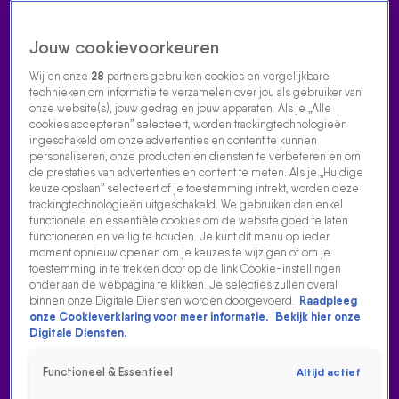
Jouw cookievoorkeuren
Wij en onze
28
partners gebruiken cookies en vergelijkbare
technieken om informatie te verzamelen over jou als gebruiker van
onze website(s), jouw gedrag en jouw apparaten. Als je „Alle
cookies accepteren” selecteert, worden trackingtechnologieën
Home
Acties
Radio luisteren
538 dj's
Shows
Muziek
Evenementen
ingeschakeld om onze advertenties en content te kunnen
VOLG RADIO 538
personaliseren, onze producten en diensten te verbeteren en om
de prestaties van advertenties en content te meten. Als je „Huidige
keuze opslaan” selecteert of je toestemming intrekt, worden deze
trackingtechnologieën uitgeschakeld. We gebruiken dan enkel
Zoeken
functionele en essentiële cookies om de website goed te laten
functioneren en veilig te houden. Je kunt dit menu op ieder
moment opnieuw openen om je keuzes te wijzigen of om je
toestemming in te trekken door op de link Cookie-instellingen
Home
Radio Luisteren
538 Gemist
Acties
Alle zenders
onder aan de webpagina te klikken. Je selecties zullen overal
binnen onze Digitale Diensten worden doorgevoerd.
Raadpleeg
onze Cookieverklaring voor meer informatie.
Bekijk hier onze
Digitale Diensten.
Functioneel & Essentieel
Altijd actief