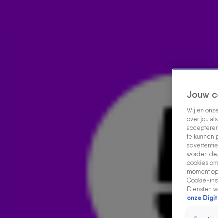
Home
Acties
Radio luisteren
538 dj's
Shows
Muziek
Evenementen
VOLG RADIO 538
Jouw c
Wij en onz
over jou al
Zoeken
accepteren
Home
Radio Luisteren
538 Gemist
Acties
Alle zenders
te kunnen 
advertentie
worden dez
cookies om 
moment opn
Cookie-inst
Diensten w
onze Digit