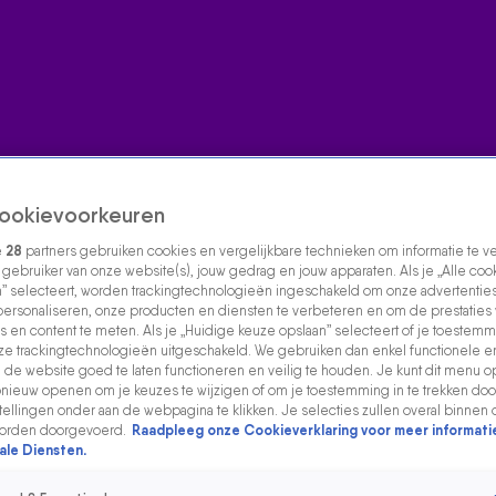
ookievoorkeuren
e
28
partners gebruiken cookies en vergelijkbare technieken om informatie te 
s gebruiker van onze website(s), jouw gedrag en jouw apparaten. Als je „Alle coo
” selecteert, worden trackingtechnologieën ingeschakeld om onze advertenties
personaliseren, onze producten en diensten te verbeteren en om de prestaties
s en content te meten. Als je „Huidige keuze opslaan” selecteert of je toestemmi
e trackingtechnologieën uitgeschakeld. We gebruiken dan enkel functionele e
de website goed te laten functioneren en veilig te houden. Je kunt dit menu o
ieuw openen om je keuzes te wijzigen of om je toestemming in te trekken door
ellingen onder aan de webpagina te klikken. Je selecties zullen overal binnen 
orden doorgevoerd.
Raadpleeg onze Cookieverklaring voor meer informati
ale Diensten.