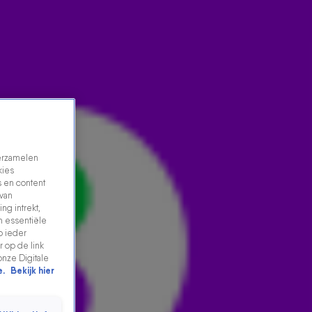
verzamelen
kies
 en content
 van
ng intrekt,
n essentiële
CHANTAL OVER SONGFESTIVAL
p ieder
 op de link
17 aug 2021, 11:10
onze Digitale
e.
Bekijk hier