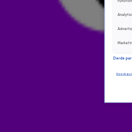
Function
Analytis
Adverti
Marketi
Derde parti
Voorkeu
ONTVANG ONZE NIEUWSBRIEF
Meld je aan voor de nieuwsbrief van Radio 538 en blijf op de