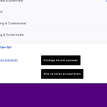
eel & Essentieel
ch
sing & Commercieel
ng & Social media
jen lijst
ren beheren
Huidige keuze opslaan
Alle cookies accepteren
 hoogte van het laatste 538-nieuws.