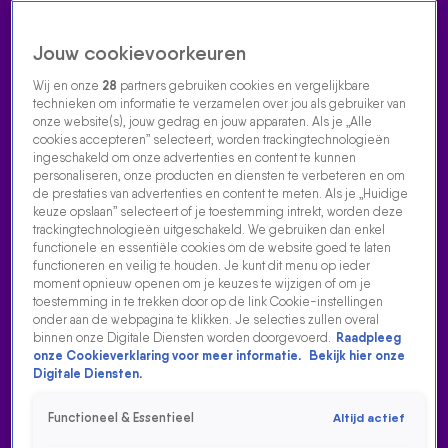
Jouw cookievoorkeuren
Wij en onze
28
partners gebruiken cookies en vergelijkbare
technieken om informatie te verzamelen over jou als gebruiker van
onze website(s), jouw gedrag en jouw apparaten. Als je „Alle
cookies accepteren” selecteert, worden trackingtechnologieën
Home
Acties
Radio luisteren
538 dj's
Shows
Muziek
Evenementen
ingeschakeld om onze advertenties en content te kunnen
VOLG RADIO 538
personaliseren, onze producten en diensten te verbeteren en om
de prestaties van advertenties en content te meten. Als je „Huidige
keuze opslaan” selecteert of je toestemming intrekt, worden deze
trackingtechnologieën uitgeschakeld. We gebruiken dan enkel
Zoeken
functionele en essentiële cookies om de website goed te laten
functioneren en veilig te houden. Je kunt dit menu op ieder
moment opnieuw openen om je keuzes te wijzigen of om je
toestemming in te trekken door op de link Cookie-instellingen
Home
Radio Luisteren
538 Gemist
Acties
Alle zenders
onder aan de webpagina te klikken. Je selecties zullen overal
binnen onze Digitale Diensten worden doorgevoerd.
Raadpleeg
DAVE ROELVINK WINT BOXING INFLUENCERS EN
onze Cookieverklaring voor meer informatie.
Bekijk hier onze
DONEERT PRIJZENGELD AAN WARCHILD!
Digitale Diensten.
6 okt 2025, 17:34
Functioneel & Essentieel
Altijd actief
De 538 Middagshow belde met Dave Roelvink. Hij won