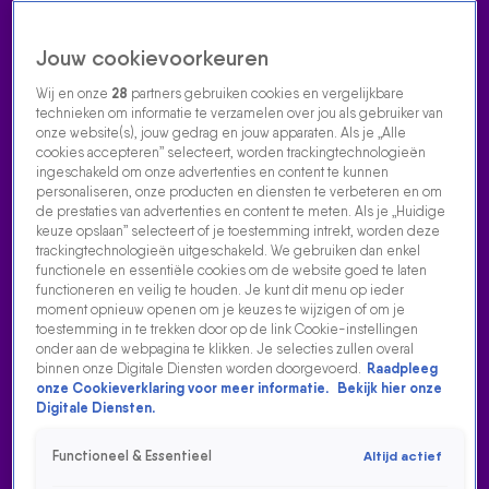
Jouw cookievoorkeuren
Wij en onze
28
partners gebruiken cookies en vergelijkbare
technieken om informatie te verzamelen over jou als gebruiker van
onze website(s), jouw gedrag en jouw apparaten. Als je „Alle
cookies accepteren” selecteert, worden trackingtechnologieën
Home
Acties
Radio luisteren
538 dj's
Shows
Muziek
Evenementen
ingeschakeld om onze advertenties en content te kunnen
VOLG RADIO 538
personaliseren, onze producten en diensten te verbeteren en om
de prestaties van advertenties en content te meten. Als je „Huidige
keuze opslaan” selecteert of je toestemming intrekt, worden deze
trackingtechnologieën uitgeschakeld. We gebruiken dan enkel
Zoeken
functionele en essentiële cookies om de website goed te laten
functioneren en veilig te houden. Je kunt dit menu op ieder
moment opnieuw openen om je keuzes te wijzigen of om je
toestemming in te trekken door op de link Cookie-instellingen
Home
Radio Luisteren
538 Gemist
Acties
Alle zenders
onder aan de webpagina te klikken. Je selecties zullen overal
binnen onze Digitale Diensten worden doorgevoerd.
Raadpleeg
GEER EN GOOR BOEREN
onze Cookieverklaring voor meer informatie.
Bekijk hier onze
Digitale Diensten.
17 aug 2021, 03:50
Functioneel & Essentieel
Altijd actief