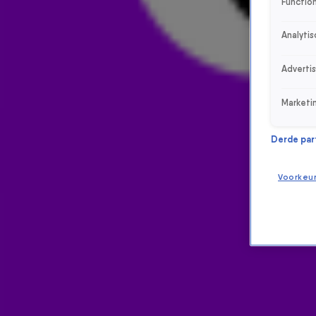
Function
Analytis
Adverti
Marketi
Derde parti
Voorkeu
ONTVANG ONZE NIEUWSBRIEF
Meld je aan voor de nieuwsbrief van Radio 538 en blijf op de