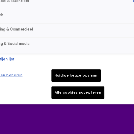
eel & Essentieel
ch
sing & Commercieel
ng & Social media
jen lijst
ren beheren
Huidige keuze opslaan
Alle cookies accepteren
 hoogte van het laatste 538-nieuws.