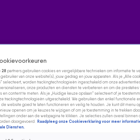
ookievoorkeuren
e
28
partners gebruiken cookies en vergelijkbare technieken om informatie te 
s gebruiker van onze website(s), jouw gedrag en jouw apparaten. Als je „Alle coo
” selecteert, worden trackingtechnologieën ingeschakeld om onze advertenties
personaliseren, onze producten en diensten te verbeteren en om de prestaties
s en content te meten. Als je „Huidige keuze opslaan” selecteert of je toestemmi
e trackingtechnologieën uitgeschakeld. We gebruiken dan enkel functionele e
de website goed te laten functioneren en veilig te houden. Je kunt dit menu o
ieuw openen om je keuzes te wijzigen of om je toestemming in te trekken door
ellingen onder aan de webpagina te klikken. Je selecties zullen overal binnen 
orden doorgevoerd.
Raadpleeg onze Cookieverklaring voor meer informati
ale Diensten.