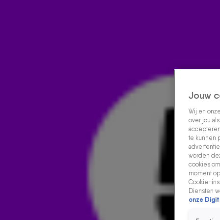
Home
Acties
Radio luisteren
538 dj's
Shows
Muziek
Evenementen
VOLG RADIO 538
Jouw c
Wij en onz
over jou al
Zoeken
accepteren
Home
Radio Luisteren
538 Gemist
Acties
Alle zenders
te kunnen 
advertentie
worden dez
cookies om 
moment opn
Cookie-inst
Diensten w
onze Digit