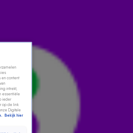
verzamelen
kies
 en content
 van
ng intrekt,
n essentiële
HANNEKE MAAKT HÉT CORONAVACCIN
p ieder
 op de link
17 aug 2021, 07:13
onze Digitale
e.
Bekijk hier