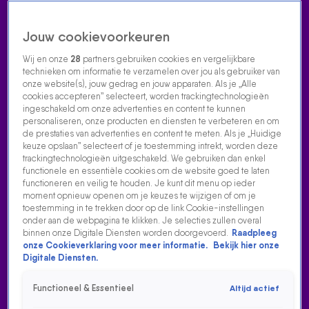
Jouw cookievoorkeuren
Wij en onze
28
partners gebruiken cookies en vergelijkbare
technieken om informatie te verzamelen over jou als gebruiker van
onze website(s), jouw gedrag en jouw apparaten. Als je „Alle
cookies accepteren” selecteert, worden trackingtechnologieën
Home
Acties
Radio luisteren
538 dj's
Shows
Muziek
Evenementen
ingeschakeld om onze advertenties en content te kunnen
VOLG RADIO 538
personaliseren, onze producten en diensten te verbeteren en om
de prestaties van advertenties en content te meten. Als je „Huidige
keuze opslaan” selecteert of je toestemming intrekt, worden deze
trackingtechnologieën uitgeschakeld. We gebruiken dan enkel
Zoeken
functionele en essentiële cookies om de website goed te laten
functioneren en veilig te houden. Je kunt dit menu op ieder
moment opnieuw openen om je keuzes te wijzigen of om je
toestemming in te trekken door op de link Cookie-instellingen
Home
Radio Luisteren
538 Gemist
Acties
Alle zenders
onder aan de webpagina te klikken. Je selecties zullen overal
binnen onze Digitale Diensten worden doorgevoerd.
Raadpleeg
SANNA IS EERSTE GEVACCINEERDE NEDERLANDER: 'IK
onze Cookieverklaring voor meer informatie.
Bekijk hier onze
TWIJFELDE OOK'
Digitale Diensten.
6 jan 2021, 09:57
Functioneel & Essentieel
Altijd actief
Sanna is eerste gevaccineerde Nederlander: 'Ik twijfelde