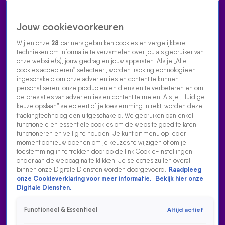
Jouw cookievoorkeuren
Wij en onze
28
partners gebruiken cookies en vergelijkbare
technieken om informatie te verzamelen over jou als gebruiker van
onze website(s), jouw gedrag en jouw apparaten. Als je „Alle
cookies accepteren” selecteert, worden trackingtechnologieën
Home
Acties
Radio luisteren
538 dj's
Shows
Muziek
Evenementen
ingeschakeld om onze advertenties en content te kunnen
VOLG RADIO 538
personaliseren, onze producten en diensten te verbeteren en om
de prestaties van advertenties en content te meten. Als je „Huidige
keuze opslaan” selecteert of je toestemming intrekt, worden deze
trackingtechnologieën uitgeschakeld. We gebruiken dan enkel
Zoeken
functionele en essentiële cookies om de website goed te laten
functioneren en veilig te houden. Je kunt dit menu op ieder
moment opnieuw openen om je keuzes te wijzigen of om je
toestemming in te trekken door op de link Cookie-instellingen
Home
Radio Luisteren
538 Gemist
Acties
Alle zenders
onder aan de webpagina te klikken. Je selecties zullen overal
binnen onze Digitale Diensten worden doorgevoerd.
Raadpleeg
TV 538
onze Cookieverklaring voor meer informatie.
Bekijk hier onze
Digitale Diensten.
23 dec 2024, 12:17
Begin je dag met De 538 Ochtendshow en kijk live mee
Functioneel & Essentieel
Altijd actief
met Tim, Rick, Niels en Florentien. Ontspan 's middags met