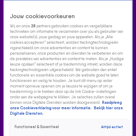
Jouw cookievoorkeuren
Wij en onze
28
partners gebruiken cookies en vergelijkbare
technieken om informatie te verzamelen over jou als gebruiker van
onze website(s), jouw gedrag en jouw apparaten. Als je „Alle
cookies accepteren” selecteert, worden trackingtechnologieën
Home
Acties
Radio luisteren
538 dj's
Shows
Muziek
Evenementen
ingeschakeld om onze advertenties en content te kunnen
VOLG RADIO 538
personaliseren, onze producten en diensten te verbeteren en om
de prestaties van advertenties en content te meten. Als je „Huidige
keuze opslaan” selecteert of je toestemming intrekt, worden deze
trackingtechnologieën uitgeschakeld. We gebruiken dan enkel
Zoeken
functionele en essentiële cookies om de website goed te laten
functioneren en veilig te houden. Je kunt dit menu op ieder
moment opnieuw openen om je keuzes te wijzigen of om je
toestemming in te trekken door op de link Cookie-instellingen
Home
Radio Luisteren
538 Gemist
Acties
Alle zenders
FRANK & AIREN
onder aan de webpagina te klikken. Je selecties zullen overal
binnen onze Digitale Diensten worden doorgevoerd.
Raadpleeg
Je eindigt je werkdag gegarandeerd met een lach met Frank
onze Cookieverklaring voor meer informatie.
Bekijk hier onze
Digitale Diensten.
en Airen in de 538 Middagshow. Luister live of bekijk alle
hoogtepunten.
Functioneel & Essentieel
Altijd actief
HET BESTE VAN DE MIDDAGSHOW MET FRANK EN