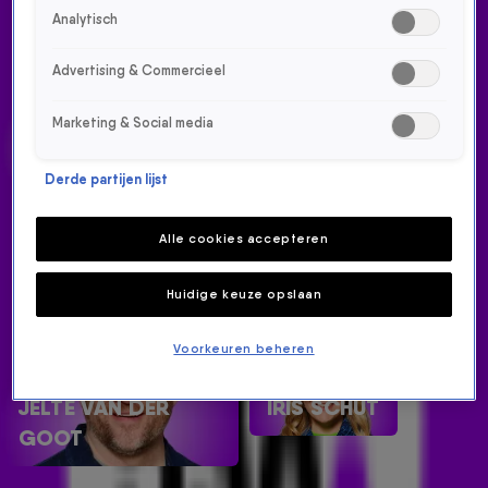
AIREN
Analytisch
Advertising & Commercieel
HET MIDDAGSHOW TEAM
Marketing & Social media
FRANK DANE
AIREN MYLENE
Derde partijen lijst
Alle cookies accepteren
Huidige keuze opslaan
Voorkeuren beheren
JELTE VAN DER
IRIS SCHUT
GOOT