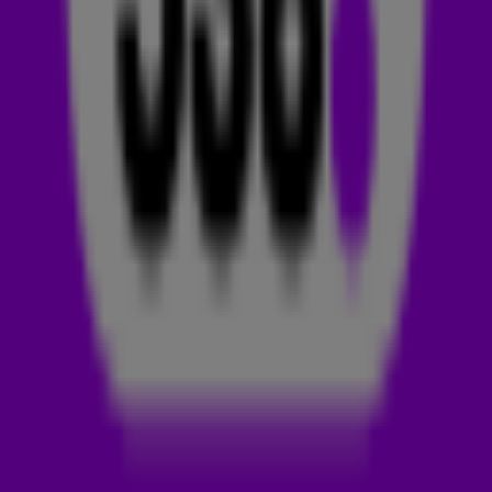
LUISTER DE 538 MIDDAGSHOW MET FRANK EN
AIREN TERUG
OVER DE 538 MIDDAGSHOW MET FRANK EN AIREN
In De 538 Middagshow met Frank en Airen op Radio 538 hoor
je
Frank Dane
,
Airen Mylene
,
Jelte van der Goot
en
nieuwslezer
Iris Schut
elke maandag t/m donderdag van 16:00
tot 19:00 uur.
Verwacht de lekkerste hits, het laatste
(showbizz)nieuws en vooral: heel veel verrassingen.
De show
trapt elke dag af met dé vraag: zit er iemand te luisteren
die…? En ja hoor, er belt altijd iemand met een bizar, grappig
of juicy verhaal. In Alle Verhalen Verzamelen hoor je de meest