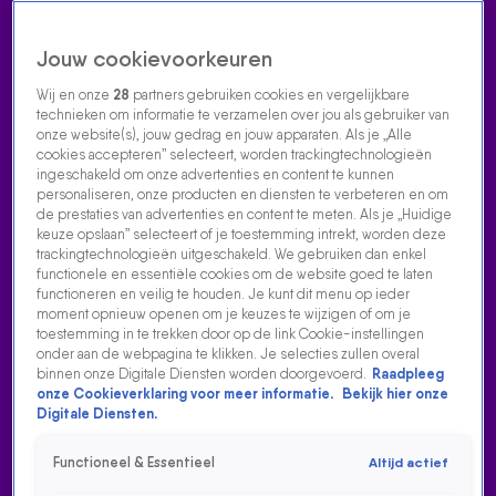
Jouw cookievoorkeuren
Wij en onze
28
partners gebruiken cookies en vergelijkbare
technieken om informatie te verzamelen over jou als gebruiker van
onze website(s), jouw gedrag en jouw apparaten. Als je „Alle
cookies accepteren” selecteert, worden trackingtechnologieën
Home
Acties
Radio luisteren
538 dj's
Shows
Muziek
Evenementen
ingeschakeld om onze advertenties en content te kunnen
VOLG RADIO 538
personaliseren, onze producten en diensten te verbeteren en om
de prestaties van advertenties en content te meten. Als je „Huidige
keuze opslaan” selecteert of je toestemming intrekt, worden deze
trackingtechnologieën uitgeschakeld. We gebruiken dan enkel
Zoeken
functionele en essentiële cookies om de website goed te laten
functioneren en veilig te houden. Je kunt dit menu op ieder
moment opnieuw openen om je keuzes te wijzigen of om je
toestemming in te trekken door op de link Cookie-instellingen
Home
Radio Luisteren
538 Gemist
Acties
Alle zenders
onder aan de webpagina te klikken. Je selecties zullen overal
binnen onze Digitale Diensten worden doorgevoerd.
Raadpleeg
onze Cookieverklaring voor meer informatie.
Bekijk hier onze
Digitale Diensten.
Functioneel & Essentieel
Altijd actief