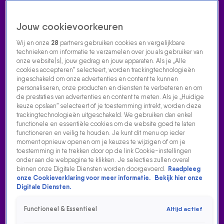
Jouw cookievoorkeuren
Wij en onze
28
partners gebruiken cookies en vergelijkbare
technieken om informatie te verzamelen over jou als gebruiker van
onze website(s), jouw gedrag en jouw apparaten. Als je „Alle
cookies accepteren” selecteert, worden trackingtechnologieën
Home
Acties
Radio luisteren
538 dj's
Shows
Muziek
Evenementen
ingeschakeld om onze advertenties en content te kunnen
VOLG RADIO 538
personaliseren, onze producten en diensten te verbeteren en om
de prestaties van advertenties en content te meten. Als je „Huidige
keuze opslaan” selecteert of je toestemming intrekt, worden deze
trackingtechnologieën uitgeschakeld. We gebruiken dan enkel
Zoeken
functionele en essentiële cookies om de website goed te laten
functioneren en veilig te houden. Je kunt dit menu op ieder
moment opnieuw openen om je keuzes te wijzigen of om je
toestemming in te trekken door op de link Cookie-instellingen
Home
Radio Luisteren
538 Gemist
Acties
Alle zenders
onder aan de webpagina te klikken. Je selecties zullen overal
binnen onze Digitale Diensten worden doorgevoerd.
Raadpleeg
onze Cookieverklaring voor meer informatie.
Bekijk hier onze
Digitale Diensten.
Functioneel & Essentieel
Altijd actief