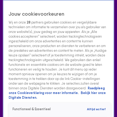
Jouw cookievoorkeuren
Wij en onze
28
partners gebruiken cookies en vergelijkbare
technieken om informatie te verzamelen over jou als gebruiker van
onze website(s), jouw gedrag en jouw apparaten. Als je „Alle
cookies accepteren” selecteert, worden trackingtechnologieën
Home
Acties
Radio luisteren
538 dj's
Shows
Muziek
Evenementen
ingeschakeld om onze advertenties en content te kunnen
VOLG RADIO 538
personaliseren, onze producten en diensten te verbeteren en om
de prestaties van advertenties en content te meten. Als je „Huidige
keuze opslaan” selecteert of je toestemming intrekt, worden deze
trackingtechnologieën uitgeschakeld. We gebruiken dan enkel
Zoeken
functionele en essentiële cookies om de website goed te laten
functioneren en veilig te houden. Je kunt dit menu op ieder
moment opnieuw openen om je keuzes te wijzigen of om je
toestemming in te trekken door op de link Cookie-instellingen
Home
Radio Luisteren
538 Gemist
Acties
Alle zenders
onder aan de webpagina te klikken. Je selecties zullen overal
binnen onze Digitale Diensten worden doorgevoerd.
Raadpleeg
onze Cookieverklaring voor meer informatie.
Bekijk hier onze
Digitale Diensten.
Functioneel & Essentieel
Altijd actief