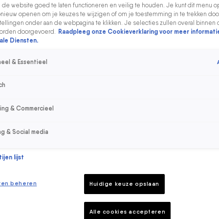
de website goed te laten functioneren en veilig te houden. Je kunt dit menu o
ieuw openen om je keuzes te wijzigen of om je toestemming in te trekken door
ellingen onder aan de webpagina te klikken. Je selecties zullen overal binnen 
orden doorgevoerd.
Raadpleeg onze Cookieverklaring voor meer informati
ale Diensten.
eel & Essentieel
ch
sing & Commercieel
ng & Social media
jen lijst
ren beheren
Huidige keuze opslaan
Alle cookies accepteren