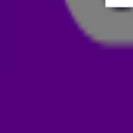
BROERTJES DE BOER ZIJN OND
538 GEMIST
19 juni 2026, 18:55
Het was alweer even geleden, dus de Broertjes De Boer b
538. 'Want je kan wel wat mensen gebruiken met een beet
'Ronald en Frank de Boer' zijn namelijk onderweg naar het sta