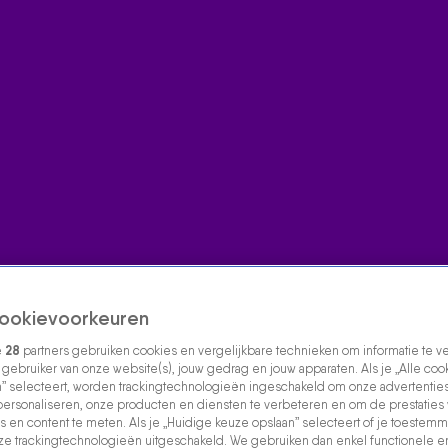
ookievoorkeuren
e
28
partners gebruiken cookies en vergelijkbare technieken om informatie te 
s gebruiker van onze website(s), jouw gedrag en jouw apparaten. Als je „Alle coo
” selecteert, worden trackingtechnologieën ingeschakeld om onze advertenties
personaliseren, onze producten en diensten te verbeteren en om de prestaties
s en content te meten. Als je „Huidige keuze opslaan” selecteert of je toestemmi
e trackingtechnologieën uitgeschakeld. We gebruiken dan enkel functionele e