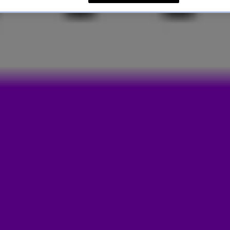
ERWEG NAAR HET STADION 😂
elden weer eens in bij
Edwin Evers
op Radio
je expe… extrapi… die er wat van af weten.'
dion. En het belooft één groot feest te worden!