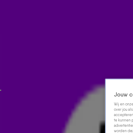
Home
Acties
Radio luisteren
538 dj's
Shows
Muziek
Evenementen
VOLG RADIO 538
Zoeken
Home
Radio Luisteren
538 Gemist
Acties
Alle zenders
Jouw c
Wij en onz
over jou al
accepteren
te kunnen 
advertentie
worden dez