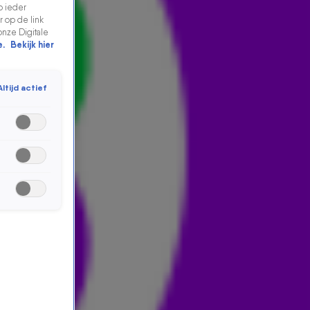
p ieder
 op de link
onze Digitale
e.
Bekijk hier
Altijd actief