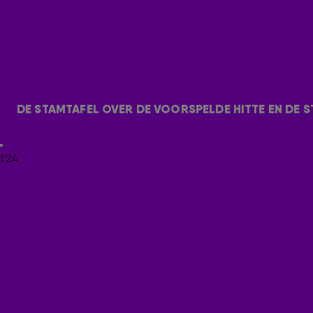
Alleen niet het stadion dat je misschien verwacht… Check h
STAMTAFEL
Ook Harry Mens, Mona Keijzer, Maarten van Rossem en Geert W
voorspelde hitte, vaderdag en natuurlijk de start van het WK
hieronder.
DE STAMTAFEL OVER DE VOORSPELDE HITTE EN DE S
Door
Redactie Radio 538
1:24
LEES OOK
DE CLASH TUSSEN 'HARRY MENS' EN 'CATHERINE
GERARD JOLING: 'HET VOLK SCHREEUWT OM ME!