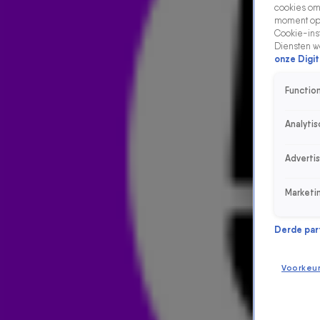
cookies om 
moment opn
Cookie-inst
Diensten w
onze Digit
Function
Analytis
Adverti
Marketi
Derde parti
Voorkeu