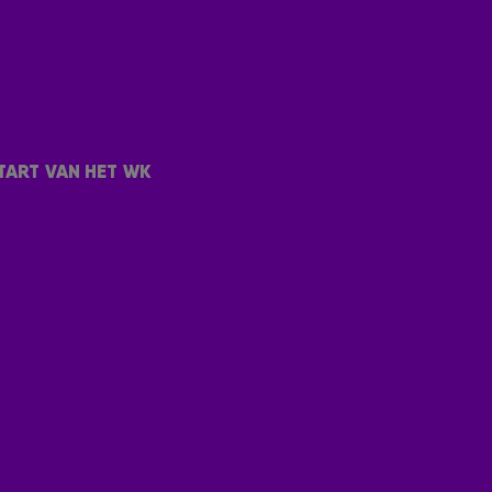
et fragment van
Evers & co.
hierboven!
ilders hingen nog even aan de lijn. 😜 De
 kwamen voorbij. Bekijk het gesprek in de video
TART VAN HET WK
 KEYL' GAAT DOOR 😜
' 😂