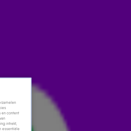
verzamelen
kies
 en content
 van
ng intrekt,
n essentiële