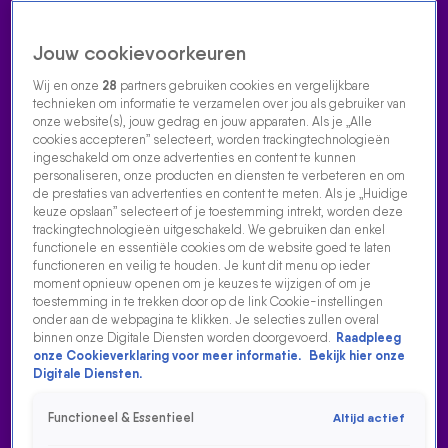
Jouw cookievoorkeuren
Wij en onze
28
partners gebruiken cookies en vergelijkbare
technieken om informatie te verzamelen over jou als gebruiker van
onze website(s), jouw gedrag en jouw apparaten. Als je „Alle
cookies accepteren” selecteert, worden trackingtechnologieën
Home
Acties
Radio luisteren
538 dj's
Shows
Muziek
Evenementen
ingeschakeld om onze advertenties en content te kunnen
VOLG RADIO 538
personaliseren, onze producten en diensten te verbeteren en om
de prestaties van advertenties en content te meten. Als je „Huidige
keuze opslaan” selecteert of je toestemming intrekt, worden deze
trackingtechnologieën uitgeschakeld. We gebruiken dan enkel
Zoeken
functionele en essentiële cookies om de website goed te laten
functioneren en veilig te houden. Je kunt dit menu op ieder
moment opnieuw openen om je keuzes te wijzigen of om je
toestemming in te trekken door op de link Cookie-instellingen
Home
Radio Luisteren
538 Gemist
Acties
Alle zenders
onder aan de webpagina te klikken. Je selecties zullen overal
binnen onze Digitale Diensten worden doorgevoerd.
Raadpleeg
onze Cookieverklaring voor meer informatie.
Bekijk hier onze
Digitale Diensten.
Functioneel & Essentieel
Altijd actief