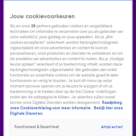
Jouw cookievoorkeuren
Wij en onze
28
partners gebruiken cookies en vergelijkbare
technieken om informatie te verzamelen over jou als gebruiker van
onze website(s), jouw gedrag en jouw apparaten. Als je „Alle
cookies accepteren” selecteert, worden trackingtechnologieën
Home
Acties
Radio luisteren
538 dj's
Shows
Muziek
Evenementen
ingeschakeld om onze advertenties en content te kunnen
VOLG RADIO 538
personaliseren, onze producten en diensten te verbeteren en om
de prestaties van advertenties en content te meten. Als je „Huidige
keuze opslaan” selecteert of je toestemming intrekt, worden deze
trackingtechnologieën uitgeschakeld. We gebruiken dan enkel
Zoeken
functionele en essentiële cookies om de website goed te laten
functioneren en veilig te houden. Je kunt dit menu op ieder
moment opnieuw openen om je keuzes te wijzigen of om je
toestemming in te trekken door op de link Cookie-instellingen
Home
Radio Luisteren
538 Gemist
Acties
Alle zenders
onder aan de webpagina te klikken. Je selecties zullen overal
binnen onze Digitale Diensten worden doorgevoerd.
Raadpleeg
onze Cookieverklaring voor meer informatie.
Bekijk hier onze
Digitale Diensten.
Functioneel & Essentieel
Altijd actief