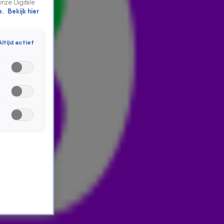
onze Digitale
e.
Bekijk hier
Altijd actief