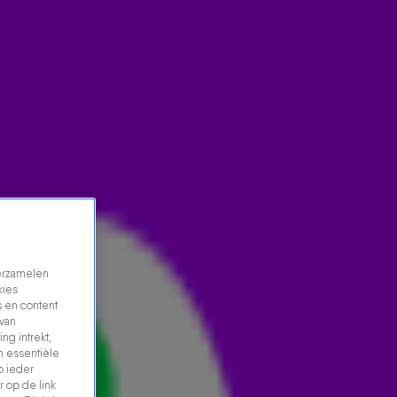
verzamelen
kies
 en content
 van
ng intrekt,
n essentiële
p ieder
 op de link