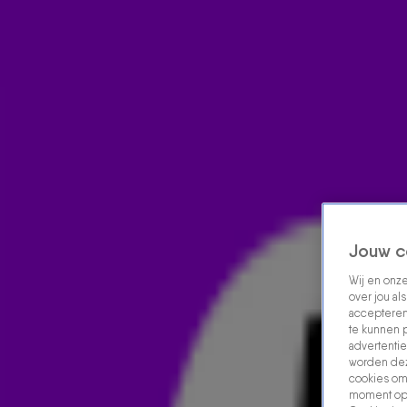
Home
Acties
Radio luisteren
538 dj's
Shows
Muziek
Evenementen
VOLG RADIO 538
Zoeken
Jouw c
Home
Radio Luisteren
538 Gemist
Acties
Alle zenders
Wij en onz
over jou al
accepteren
te kunnen 
advertentie
worden dez
cookies om 
moment opn