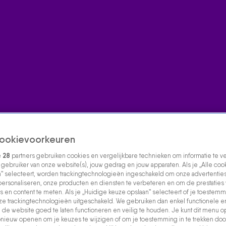
ookievoorkeuren
e
28
partners gebruiken cookies en vergelijkbare technieken om informatie te 
s gebruiker van onze website(s), jouw gedrag en jouw apparaten. Als je „Alle coo
” selecteert, worden trackingtechnologieën ingeschakeld om onze advertenties
personaliseren, onze producten en diensten te verbeteren en om de prestaties
s en content te meten. Als je „Huidige keuze opslaan” selecteert of je toestemmi
e trackingtechnologieën uitgeschakeld. We gebruiken dan enkel functionele e
de website goed te laten functioneren en veilig te houden. Je kunt dit menu o
ieuw openen om je keuzes te wijzigen of om je toestemming in te trekken door