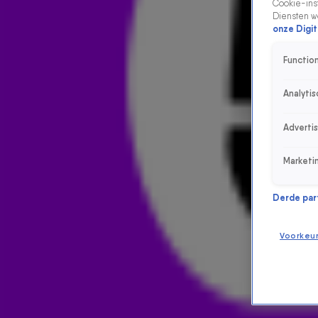
Cookie-inst
Diensten w
onze Digit
Function
Analytis
Adverti
Marketi
Derde parti
Voorkeu