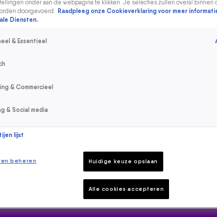
ellingen onder aan de webpagina te klikken. Je selecties zullen overal binnen 
orden doorgevoerd.
Raadpleeg onze Cookieverklaring voor meer informati
ale Diensten.
eel & Essentieel
ch
sing & Commercieel
ng & Social media
jen lijst
ren beheren
Huidige keuze opslaan
Alle cookies accepteren