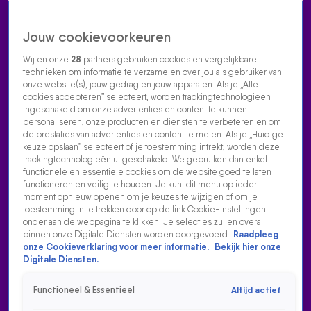
Jouw cookievoorkeuren
Wij en onze
28
partners gebruiken cookies en vergelijkbare
technieken om informatie te verzamelen over jou als gebruiker van
onze website(s), jouw gedrag en jouw apparaten. Als je „Alle
cookies accepteren” selecteert, worden trackingtechnologieën
Home
Acties
Radio luisteren
538 dj's
Shows
Muziek
Evenementen
ingeschakeld om onze advertenties en content te kunnen
VOLG RADIO 538
personaliseren, onze producten en diensten te verbeteren en om
de prestaties van advertenties en content te meten. Als je „Huidige
keuze opslaan” selecteert of je toestemming intrekt, worden deze
trackingtechnologieën uitgeschakeld. We gebruiken dan enkel
Zoeken
functionele en essentiële cookies om de website goed te laten
functioneren en veilig te houden. Je kunt dit menu op ieder
moment opnieuw openen om je keuzes te wijzigen of om je
toestemming in te trekken door op de link Cookie-instellingen
Home
Radio Luisteren
538 Gemist
Acties
Alle zenders
onder aan de webpagina te klikken. Je selecties zullen overal
binnen onze Digitale Diensten worden doorgevoerd.
Raadpleeg
onze Cookieverklaring voor meer informatie.
Bekijk hier onze
Digitale Diensten.
Functioneel & Essentieel
Altijd actief