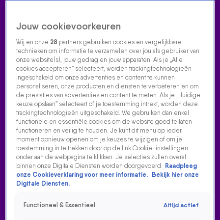
Jouw cookievoorkeuren
Wij en onze
28
partners gebruiken cookies en vergelijkbare
technieken om informatie te verzamelen over jou als gebruiker van
onze website(s), jouw gedrag en jouw apparaten. Als je „Alle
cookies accepteren” selecteert, worden trackingtechnologieën
Home
Acties
Radio luisteren
538 dj's
Shows
Muziek
Evenementen
ingeschakeld om onze advertenties en content te kunnen
VOLG RADIO 538
personaliseren, onze producten en diensten te verbeteren en om
de prestaties van advertenties en content te meten. Als je „Huidige
keuze opslaan” selecteert of je toestemming intrekt, worden deze
trackingtechnologieën uitgeschakeld. We gebruiken dan enkel
Zoeken
functionele en essentiële cookies om de website goed te laten
functioneren en veilig te houden. Je kunt dit menu op ieder
moment opnieuw openen om je keuzes te wijzigen of om je
toestemming in te trekken door op de link Cookie-instellingen
Home
Radio Luisteren
538 Gemist
Acties
Alle zenders
onder aan de webpagina te klikken. Je selecties zullen overal
binnen onze Digitale Diensten worden doorgevoerd.
Raadpleeg
onze Cookieverklaring voor meer informatie.
Bekijk hier onze
Digitale Diensten.
Functioneel & Essentieel
Altijd actief