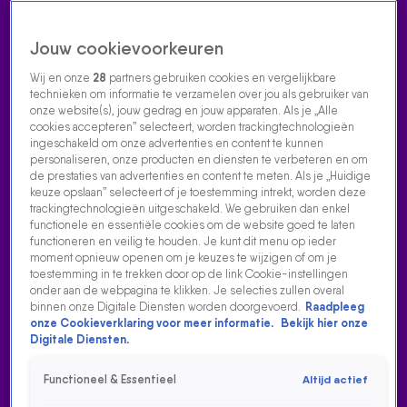
Jouw cookievoorkeuren
Wij en onze
28
partners gebruiken cookies en vergelijkbare
technieken om informatie te verzamelen over jou als gebruiker van
onze website(s), jouw gedrag en jouw apparaten. Als je „Alle
cookies accepteren” selecteert, worden trackingtechnologieën
Home
Acties
Radio luisteren
538 dj's
Shows
Muziek
Evenementen
ingeschakeld om onze advertenties en content te kunnen
VOLG RADIO 538
personaliseren, onze producten en diensten te verbeteren en om
de prestaties van advertenties en content te meten. Als je „Huidige
keuze opslaan” selecteert of je toestemming intrekt, worden deze
trackingtechnologieën uitgeschakeld. We gebruiken dan enkel
Zoeken
functionele en essentiële cookies om de website goed te laten
functioneren en veilig te houden. Je kunt dit menu op ieder
moment opnieuw openen om je keuzes te wijzigen of om je
toestemming in te trekken door op de link Cookie-instellingen
Home
Radio Luisteren
538 Gemist
Acties
Alle zenders
onder aan de webpagina te klikken. Je selecties zullen overal
binnen onze Digitale Diensten worden doorgevoerd.
Raadpleeg
onze Cookieverklaring voor meer informatie.
Bekijk hier onze
Digitale Diensten.
Functioneel & Essentieel
Altijd actief