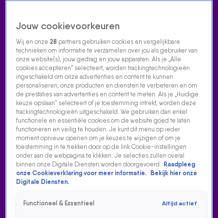
Jouw cookievoorkeuren
Wij en onze
28
partners gebruiken cookies en vergelijkbare
technieken om informatie te verzamelen over jou als gebruiker van
onze website(s), jouw gedrag en jouw apparaten. Als je „Alle
cookies accepteren” selecteert, worden trackingtechnologieën
Home
Acties
Radio luisteren
538 dj's
Shows
Muziek
Evenementen
ingeschakeld om onze advertenties en content te kunnen
VOLG RADIO 538
personaliseren, onze producten en diensten te verbeteren en om
de prestaties van advertenties en content te meten. Als je „Huidige
keuze opslaan” selecteert of je toestemming intrekt, worden deze
trackingtechnologieën uitgeschakeld. We gebruiken dan enkel
Zoeken
functionele en essentiële cookies om de website goed te laten
functioneren en veilig te houden. Je kunt dit menu op ieder
moment opnieuw openen om je keuzes te wijzigen of om je
toestemming in te trekken door op de link Cookie-instellingen
Home
Radio Luisteren
538 Gemist
Acties
Alle zenders
onder aan de webpagina te klikken. Je selecties zullen overal
binnen onze Digitale Diensten worden doorgevoerd.
Raadpleeg
onze Cookieverklaring voor meer informatie.
Bekijk hier onze
Digitale Diensten.
Functioneel & Essentieel
Altijd actief