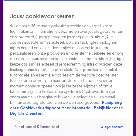
Jouw cookievoorkeuren
Wij en onze
28
partners gebruiken cookies en vergelijkbare
technieken om informatie te verzamelen over jou als gebruiker van
onze website(s), jouw gedrag en jouw apparaten. Als je „Alle
cookies accepteren” selecteert, worden trackingtechnologieën
Home
Acties
Radio luisteren
538 dj's
Shows
Muziek
Evenementen
ingeschakeld om onze advertenties en content te kunnen
VOLG RADIO 538
personaliseren, onze producten en diensten te verbeteren en om
de prestaties van advertenties en content te meten. Als je „Huidige
keuze opslaan” selecteert of je toestemming intrekt, worden deze
trackingtechnologieën uitgeschakeld. We gebruiken dan enkel
Zoeken
functionele en essentiële cookies om de website goed te laten
functioneren en veilig te houden. Je kunt dit menu op ieder
moment opnieuw openen om je keuzes te wijzigen of om je
toestemming in te trekken door op de link Cookie-instellingen
Home
Radio Luisteren
538 Gemist
Acties
Alle zenders
onder aan de webpagina te klikken. Je selecties zullen overal
binnen onze Digitale Diensten worden doorgevoerd.
Raadpleeg
onze Cookieverklaring voor meer informatie.
Bekijk hier onze
Digitale Diensten.
Functioneel & Essentieel
Altijd actief