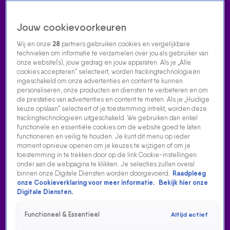
Jouw cookievoorkeuren
Wij en onze
28
partners gebruiken cookies en vergelijkbare
technieken om informatie te verzamelen over jou als gebruiker van
onze website(s), jouw gedrag en jouw apparaten. Als je „Alle
cookies accepteren” selecteert, worden trackingtechnologieën
Home
Acties
Radio luisteren
538 dj's
Shows
Muziek
Evenementen
ingeschakeld om onze advertenties en content te kunnen
VOLG RADIO 538
personaliseren, onze producten en diensten te verbeteren en om
de prestaties van advertenties en content te meten. Als je „Huidige
keuze opslaan” selecteert of je toestemming intrekt, worden deze
trackingtechnologieën uitgeschakeld. We gebruiken dan enkel
Zoeken
functionele en essentiële cookies om de website goed te laten
functioneren en veilig te houden. Je kunt dit menu op ieder
moment opnieuw openen om je keuzes te wijzigen of om je
toestemming in te trekken door op de link Cookie-instellingen
Home
Radio Luisteren
538 Gemist
Acties
Alle zenders
onder aan de webpagina te klikken. Je selecties zullen overal
binnen onze Digitale Diensten worden doorgevoerd.
Raadpleeg
onze Cookieverklaring voor meer informatie.
Bekijk hier onze
Digitale Diensten.
Functioneel & Essentieel
Altijd actief