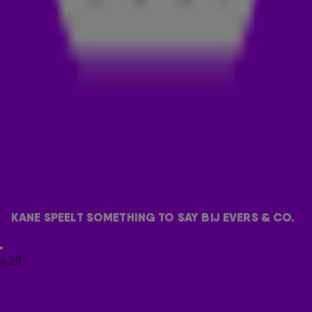
waar ook een paar gelukkige 538-luisteraars bij aanwezig
mochten zijn!
NIEUWE SINGLE
KANE deed de nieuwe single Older live vanaf de 538 Live
Stage. Het nummer is volgens
Dinand Woesthoff
een nummer
van troost en optimisme. Een track over de keren dat je
beseft dat je ouder wordt in het leven. 'Het is magisch een
liedje te vinden dat zo resoneert met waar je bent',
aldus
Dinand
. Check het optreden bij Evers & co. nu hierboven.
Natuurlijk speelde de band ook een paar oude bekende,
zoals Something To Say. 👇
KANE SPEELT SOMETHING TO SAY BIJ EVERS & CO.
LEES OOK
4:28
BROERTJES DE BOER DOEN EEN HÉLE
VERKEERDE VOORSPELLING BIJ EDWIN EVERS...
🥲⚽