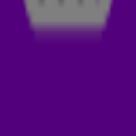
€ 600,-
De pot
van
is geraden. Het was
Estelle Cruijff!
GENOEMDE NAMEN
Miss Montreal ❌
Wendy van Dijk ❌
Dione de Graaff ❌
Sarina Wiegman ❌
Orgel Joke ❌
Edsilia Rombley ❌
Kim Holland ❌
Carlo Boszhard ❌
Noa Vahle ❌
Bartina Koeman ❌
Airen Mylene ❌
Estelle Cruijff ✅
DOWNLOAD DE 538-APP