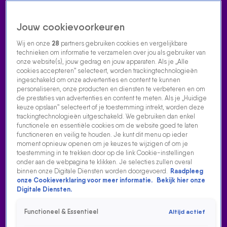
Jouw cookievoorkeuren
Wij en onze
28
partners gebruiken cookies en vergelijkbare
technieken om informatie te verzamelen over jou als gebruiker van
onze website(s), jouw gedrag en jouw apparaten. Als je „Alle
cookies accepteren” selecteert, worden trackingtechnologieën
Home
Acties
Radio luisteren
538 dj's
Shows
Muziek
Evenementen
ingeschakeld om onze advertenties en content te kunnen
VOLG RADIO 538
personaliseren, onze producten en diensten te verbeteren en om
de prestaties van advertenties en content te meten. Als je „Huidige
keuze opslaan” selecteert of je toestemming intrekt, worden deze
trackingtechnologieën uitgeschakeld. We gebruiken dan enkel
Zoeken
functionele en essentiële cookies om de website goed te laten
functioneren en veilig te houden. Je kunt dit menu op ieder
moment opnieuw openen om je keuzes te wijzigen of om je
toestemming in te trekken door op de link Cookie-instellingen
Home
Radio Luisteren
538 Gemist
Acties
Alle zenders
onder aan de webpagina te klikken. Je selecties zullen overal
binnen onze Digitale Diensten worden doorgevoerd.
Raadpleeg
onze Cookieverklaring voor meer informatie.
Bekijk hier onze
Digitale Diensten.
Functioneel & Essentieel
Altijd actief