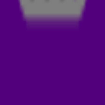
terug.
VERGETEN OPERATIESCHAAR DUIKT NA
MAANDEN OP
In de buik van een Italiaanse vrouw is maanden na een
operatie een vergeten schaar van 15 centimeter
aangetroffen. Rob Scheepers: 'De timing is heel vervelend
natuurlijk' reageerde de arts in kwestie, 'want we hadden na
maanden van zoeken nét een nieuwe schaar gekocht.' 😅
Bekijk de volledige Week in Oneliners in de video hierboven.
Door
Redactie Radio 538
LEES OOK
ROB SCHEEPERS OVER BRAND BIJ MILITAIRE
OEFENING: 'OEFENEN MET UITROKEN GELUKT' 🔥