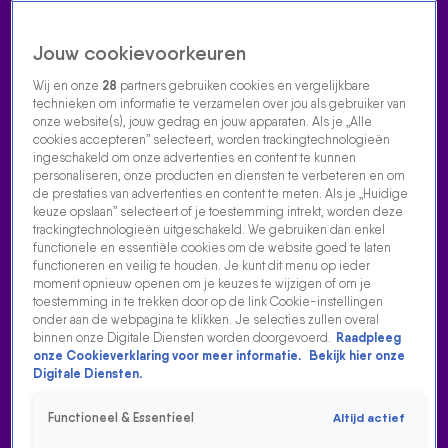
Jouw cookievoorkeuren
Wij en onze
28
partners gebruiken cookies en vergelijkbare
technieken om informatie te verzamelen over jou als gebruiker van
onze website(s), jouw gedrag en jouw apparaten. Als je „Alle
cookies accepteren” selecteert, worden trackingtechnologieën
Home
Acties
Radio luisteren
538 dj's
Shows
Muziek
Evenementen
ingeschakeld om onze advertenties en content te kunnen
VOLG RADIO 538
personaliseren, onze producten en diensten te verbeteren en om
de prestaties van advertenties en content te meten. Als je „Huidige
keuze opslaan” selecteert of je toestemming intrekt, worden deze
trackingtechnologieën uitgeschakeld. We gebruiken dan enkel
Zoeken
functionele en essentiële cookies om de website goed te laten
functioneren en veilig te houden. Je kunt dit menu op ieder
moment opnieuw openen om je keuzes te wijzigen of om je
toestemming in te trekken door op de link Cookie-instellingen
Home
Radio Luisteren
538 Gemist
Acties
Alle zenders
onder aan de webpagina te klikken. Je selecties zullen overal
binnen onze Digitale Diensten worden doorgevoerd.
Raadpleeg
onze Cookieverklaring voor meer informatie.
Bekijk hier onze
Digitale Diensten.
Functioneel & Essentieel
Altijd actief