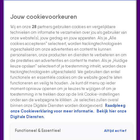
Jouw cookievoorkeuren
Wij en onze
28
partners gebruiken cookies en vergelijkbare
technieken om informatie te verzamelen over jou als gebruiker van
onze website(s), jouw gedrag en jouw apparaten. Als je „Alle
cookies accepteren” selecteert, worden trackingtechnologieën
Home
Acties
Radio luisteren
538 dj's
Shows
Muziek
Evenementen
ingeschakeld om onze advertenties en content te kunnen
VOLG RADIO 538
personaliseren, onze producten en diensten te verbeteren en om
de prestaties van advertenties en content te meten. Als je „Huidige
keuze opslaan” selecteert of je toestemming intrekt, worden deze
trackingtechnologieën uitgeschakeld. We gebruiken dan enkel
Zoeken
functionele en essentiële cookies om de website goed te laten
functioneren en veilig te houden. Je kunt dit menu op ieder
moment opnieuw openen om je keuzes te wijzigen of om je
toestemming in te trekken door op de link Cookie-instellingen
Home
Radio Luisteren
538 Gemist
Acties
Alle zenders
onder aan de webpagina te klikken. Je selecties zullen overal
binnen onze Digitale Diensten worden doorgevoerd.
Raadpleeg
onze Cookieverklaring voor meer informatie.
Bekijk hier onze
Digitale Diensten.
Functioneel & Essentieel
Altijd actief