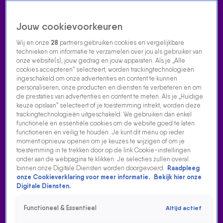
Jouw cookievoorkeuren
Wij en onze
28
partners gebruiken cookies en vergelijkbare
technieken om informatie te verzamelen over jou als gebruiker van
onze website(s), jouw gedrag en jouw apparaten. Als je „Alle
cookies accepteren” selecteert, worden trackingtechnologieën
Home
Acties
Radio luisteren
538 dj's
Shows
Muziek
Evenementen
ingeschakeld om onze advertenties en content te kunnen
VOLG RADIO 538
personaliseren, onze producten en diensten te verbeteren en om
de prestaties van advertenties en content te meten. Als je „Huidige
keuze opslaan” selecteert of je toestemming intrekt, worden deze
trackingtechnologieën uitgeschakeld. We gebruiken dan enkel
Zoeken
functionele en essentiële cookies om de website goed te laten
functioneren en veilig te houden. Je kunt dit menu op ieder
moment opnieuw openen om je keuzes te wijzigen of om je
toestemming in te trekken door op de link Cookie-instellingen
Home
Radio Luisteren
538 Gemist
Acties
Alle zenders
onder aan de webpagina te klikken. Je selecties zullen overal
binnen onze Digitale Diensten worden doorgevoerd.
Raadpleeg
onze Cookieverklaring voor meer informatie.
Bekijk hier onze
Digitale Diensten.
Functioneel & Essentieel
Altijd actief