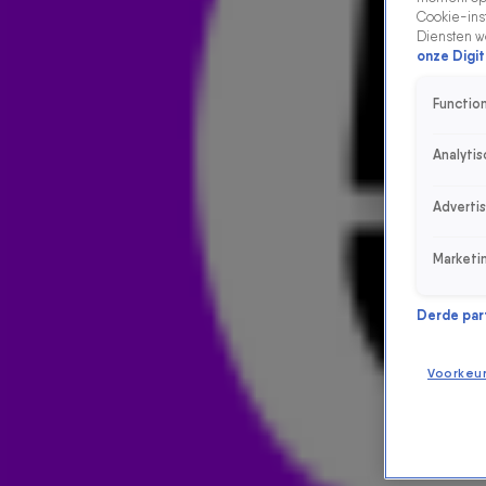
Cookie-inst
Diensten w
onze Digit
Function
Analytis
Adverti
Marketi
Derde parti
Voorkeu