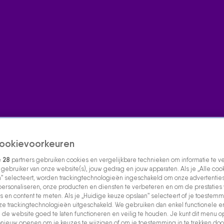
ookievoorkeuren
e
28
partners gebruiken cookies en vergelijkbare technieken om informatie te 
s gebruiker van onze website(s), jouw gedrag en jouw apparaten. Als je „Alle coo
” selecteert, worden trackingtechnologieën ingeschakeld om onze advertenties
personaliseren, onze producten en diensten te verbeteren en om de prestaties
s en content te meten. Als je „Huidige keuze opslaan” selecteert of je toestemmi
e trackingtechnologieën uitgeschakeld. We gebruiken dan enkel functionele e
de website goed te laten functioneren en veilig te houden. Je kunt dit menu o
ieuw openen om je keuzes te wijzigen of om je toestemming in te trekken door