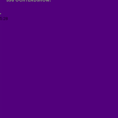
538 OCHTENDSHOW!
5:28
ONTVANG ONZE NIEUWSBRIEF