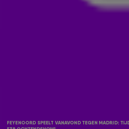
FEYENOORD SPEELT TEGEN MAD
OCHTENDSHOW!
GEMIST
4 okt 2023, 12:37
Feyenoord speelde in de Champions League tegen Atlético M
als koploper in groep E, na de thuiszege op Celtic. En omdat
FEYENOORD SPEELT VANAVOND TEGEN MADRID: TIJ
Ochtendshow
zoveel succes was, belden Tim, Rick, Niels en 