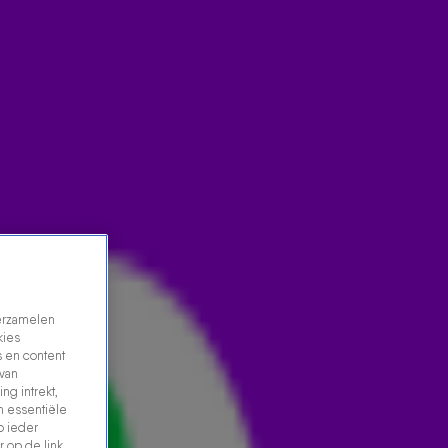
verzamelen
kies
 en content
 van
ng intrekt,
n essentiële
p ieder
 op de link