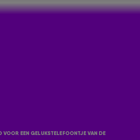
RID: TIJD VOOR EEN GELUKSTE
adrid. De Rotterdammers zijn naar Madrid gereisd
 het
vorige geluks-belletje
met
De 538
D VOOR EEN GELUKSTELEFOONTJE VAN DE 
Florentien nóg een keer met John de Wolf.