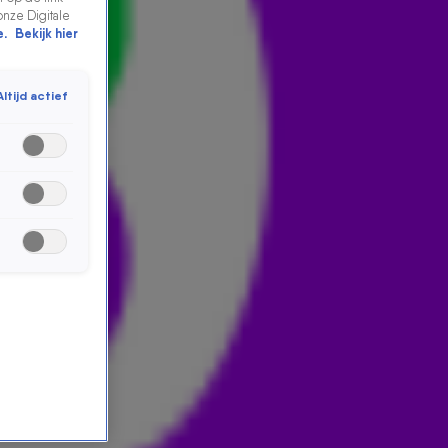
onze Digitale
e.
Bekijk hier
Altijd actief