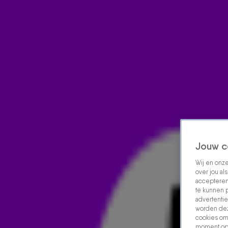
Home
Acties
Radio luisteren
538 dj's
Shows
Muziek
Evenementen
VOLG RADIO 538
Zoeken
Home
Radio Luisteren
538 Gemist
Acties
Alle zenders
Jouw c
Wij en onz
over jou al
accepteren
te kunnen 
advertentie
worden dez
cookies om 
moment opn