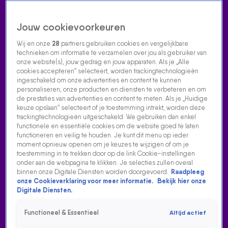
Jouw cookievoorkeuren
Wij en onze
28
partners gebruiken cookies en vergelijkbare
technieken om informatie te verzamelen over jou als gebruiker van
onze website(s), jouw gedrag en jouw apparaten. Als je „Alle
cookies accepteren” selecteert, worden trackingtechnologieën
Home
Acties
Radio luisteren
538 dj's
Shows
Muziek
Evenementen
ingeschakeld om onze advertenties en content te kunnen
VOLG RADIO 538
personaliseren, onze producten en diensten te verbeteren en om
de prestaties van advertenties en content te meten. Als je „Huidige
keuze opslaan” selecteert of je toestemming intrekt, worden deze
trackingtechnologieën uitgeschakeld. We gebruiken dan enkel
Zoeken
functionele en essentiële cookies om de website goed te laten
functioneren en veilig te houden. Je kunt dit menu op ieder
moment opnieuw openen om je keuzes te wijzigen of om je
toestemming in te trekken door op de link Cookie-instellingen
Home
Radio Luisteren
538 Gemist
Acties
Alle zenders
onder aan de webpagina te klikken. Je selecties zullen overal
binnen onze Digitale Diensten worden doorgevoerd.
Raadpleeg
onze Cookieverklaring voor meer informatie.
Bekijk hier onze
Digitale Diensten.
Functioneel & Essentieel
Altijd actief