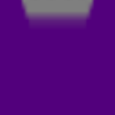
de video hierboven!
OESTERS
Samen met Linda Wagenmakers ging Florentien op zoek naar
eten op het onbewoonde eiland. Bij de rotsen vonden ze
oesters, die ze zonder aarzelen opaten. Dat bleek geen
goed idee, want binnen een paar uur voelde Florentien zich
kotsmisselijk, vertelt ze in De 538 Ochtendshow. Gelukkig
kon ze op hulp rekenen van Robin Martens. Zij stuurde haar
tijdens de proef naar de zijlijn. Maar ook daar gelden de
regels en krijgt ze van de filmcrew geen eten aangeboden.
😅
LEES OOK
BENTE ONTROERT MET KAN JE ME ZIEN UIT
BESTE ZANGERS
ONZE FLORENTIEN VAN DER MEULEN DOET MEE