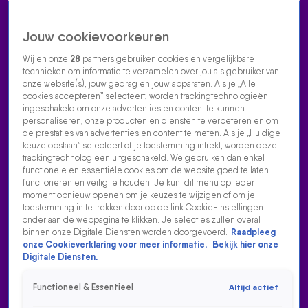
Jouw cookievoorkeuren
Wij en onze
28
partners gebruiken cookies en vergelijkbare
technieken om informatie te verzamelen over jou als gebruiker van
onze website(s), jouw gedrag en jouw apparaten. Als je „Alle
cookies accepteren” selecteert, worden trackingtechnologieën
Home
Acties
Radio luisteren
538 dj's
Shows
Muziek
Evenementen
ingeschakeld om onze advertenties en content te kunnen
VOLG RADIO 538
personaliseren, onze producten en diensten te verbeteren en om
de prestaties van advertenties en content te meten. Als je „Huidige
keuze opslaan” selecteert of je toestemming intrekt, worden deze
trackingtechnologieën uitgeschakeld. We gebruiken dan enkel
Zoeken
functionele en essentiële cookies om de website goed te laten
functioneren en veilig te houden. Je kunt dit menu op ieder
moment opnieuw openen om je keuzes te wijzigen of om je
toestemming in te trekken door op de link Cookie-instellingen
Home
Radio Luisteren
538 Gemist
Acties
Alle zenders
onder aan de webpagina te klikken. Je selecties zullen overal
binnen onze Digitale Diensten worden doorgevoerd.
Raadpleeg
onze Cookieverklaring voor meer informatie.
Bekijk hier onze
Digitale Diensten.
Functioneel & Essentieel
Altijd actief