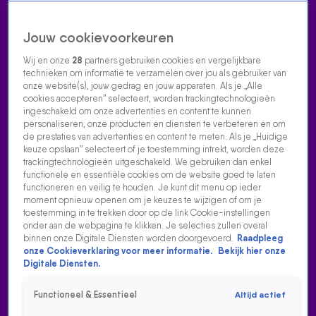
Jouw cookievoorkeuren
Wij en onze
28
partners gebruiken cookies en vergelijkbare
technieken om informatie te verzamelen over jou als gebruiker van
onze website(s), jouw gedrag en jouw apparaten. Als je „Alle
cookies accepteren” selecteert, worden trackingtechnologieën
Home
Acties
Radio luisteren
538 dj's
Shows
Muziek
Evenementen
ingeschakeld om onze advertenties en content te kunnen
VOLG RADIO 538
personaliseren, onze producten en diensten te verbeteren en om
de prestaties van advertenties en content te meten. Als je „Huidige
keuze opslaan” selecteert of je toestemming intrekt, worden deze
trackingtechnologieën uitgeschakeld. We gebruiken dan enkel
Zoeken
functionele en essentiële cookies om de website goed te laten
functioneren en veilig te houden. Je kunt dit menu op ieder
moment opnieuw openen om je keuzes te wijzigen of om je
toestemming in te trekken door op de link Cookie-instellingen
Home
Radio Luisteren
538 Gemist
Acties
Alle zenders
onder aan de webpagina te klikken. Je selecties zullen overal
binnen onze Digitale Diensten worden doorgevoerd.
Raadpleeg
onze Cookieverklaring voor meer informatie.
Bekijk hier onze
Digitale Diensten.
Functioneel & Essentieel
Altijd actief