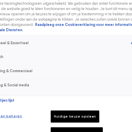
e trackingtechnologieën uitgeschakeld. We gebruiken dan enkel functionele e
de website goed te laten functioneren en veilig te houden. Je kunt dit menu o
ieuw openen om je keuzes te wijzigen of om je toestemming in te trekken door
ellingen onder aan de webpagina te klikken. Je selecties zullen overal binnen 
orden doorgevoerd.
Raadpleeg onze Cookieverklaring voor meer informati
ale Diensten.
eel & Essentieel
ch
sing & Commercieel
ng & Social media
jen lijst
ren beheren
Huidige keuze opslaan