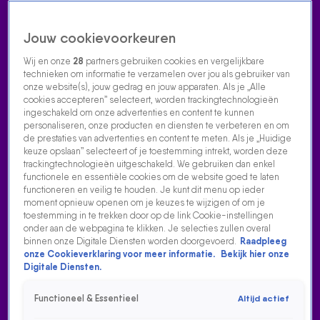
Jouw cookievoorkeuren
Wij en onze
28
partners gebruiken cookies en vergelijkbare
technieken om informatie te verzamelen over jou als gebruiker van
onze website(s), jouw gedrag en jouw apparaten. Als je „Alle
cookies accepteren” selecteert, worden trackingtechnologieën
Home
Acties
Radio luisteren
538 dj's
Shows
Muziek
Evenementen
ingeschakeld om onze advertenties en content te kunnen
VOLG RADIO 538
personaliseren, onze producten en diensten te verbeteren en om
de prestaties van advertenties en content te meten. Als je „Huidige
keuze opslaan” selecteert of je toestemming intrekt, worden deze
trackingtechnologieën uitgeschakeld. We gebruiken dan enkel
Zoeken
functionele en essentiële cookies om de website goed te laten
functioneren en veilig te houden. Je kunt dit menu op ieder
moment opnieuw openen om je keuzes te wijzigen of om je
toestemming in te trekken door op de link Cookie-instellingen
Home
Radio Luisteren
538 Gemist
Acties
Alle zenders
onder aan de webpagina te klikken. Je selecties zullen overal
binnen onze Digitale Diensten worden doorgevoerd.
Raadpleeg
onze Cookieverklaring voor meer informatie.
Bekijk hier onze
Digitale Diensten.
Functioneel & Essentieel
Altijd actief