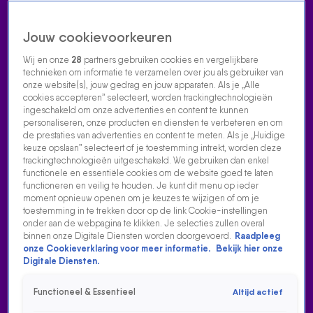
Jouw cookievoorkeuren
Wij en onze
28
partners gebruiken cookies en vergelijkbare
technieken om informatie te verzamelen over jou als gebruiker van
onze website(s), jouw gedrag en jouw apparaten. Als je „Alle
cookies accepteren” selecteert, worden trackingtechnologieën
Home
Acties
Radio luisteren
538 dj's
Shows
Muziek
Evenementen
ingeschakeld om onze advertenties en content te kunnen
VOLG RADIO 538
personaliseren, onze producten en diensten te verbeteren en om
de prestaties van advertenties en content te meten. Als je „Huidige
keuze opslaan” selecteert of je toestemming intrekt, worden deze
trackingtechnologieën uitgeschakeld. We gebruiken dan enkel
Zoeken
functionele en essentiële cookies om de website goed te laten
functioneren en veilig te houden. Je kunt dit menu op ieder
moment opnieuw openen om je keuzes te wijzigen of om je
toestemming in te trekken door op de link Cookie-instellingen
Home
Radio Luisteren
538 Gemist
Acties
Alle zenders
onder aan de webpagina te klikken. Je selecties zullen overal
binnen onze Digitale Diensten worden doorgevoerd.
Raadpleeg
onze Cookieverklaring voor meer informatie.
Bekijk hier onze
Digitale Diensten.
Functioneel & Essentieel
Altijd actief