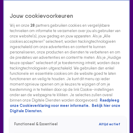
Jouw cookievoorkeuren
Wij en onze
28
partners gebruiken cookies en vergelijkbare
technieken om informatie te verzamelen over jou als gebruiker van
onze website(s), jouw gedrag en jouw apparaten. Als je „Alle
cookies accepteren” selecteert, worden trackingtechnologieën
Home
Acties
Radio luisteren
538 dj's
Shows
Muziek
Evenementen
ingeschakeld om onze advertenties en content te kunnen
VOLG RADIO 538
personaliseren, onze producten en diensten te verbeteren en om
de prestaties van advertenties en content te meten. Als je „Huidige
keuze opslaan” selecteert of je toestemming intrekt, worden deze
trackingtechnologieën uitgeschakeld. We gebruiken dan enkel
Zoeken
functionele en essentiële cookies om de website goed te laten
functioneren en veilig te houden. Je kunt dit menu op ieder
moment opnieuw openen om je keuzes te wijzigen of om je
toestemming in te trekken door op de link Cookie-instellingen
Home
Radio Luisteren
538 Gemist
Acties
Alle zenders
onder aan de webpagina te klikken. Je selecties zullen overal
binnen onze Digitale Diensten worden doorgevoerd.
Raadpleeg
onze Cookieverklaring voor meer informatie.
Bekijk hier onze
Digitale Diensten.
Functioneel & Essentieel
Altijd actief