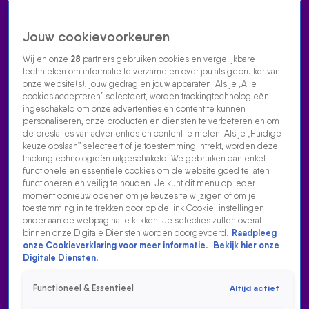
Jouw cookievoorkeuren
Wij en onze
28
partners gebruiken cookies en vergelijkbare
technieken om informatie te verzamelen over jou als gebruiker van
onze website(s), jouw gedrag en jouw apparaten. Als je „Alle
cookies accepteren” selecteert, worden trackingtechnologieën
Home
Acties
Radio luisteren
538 dj's
Shows
Muziek
Evenementen
ingeschakeld om onze advertenties en content te kunnen
VOLG RADIO 538
personaliseren, onze producten en diensten te verbeteren en om
de prestaties van advertenties en content te meten. Als je „Huidige
keuze opslaan” selecteert of je toestemming intrekt, worden deze
trackingtechnologieën uitgeschakeld. We gebruiken dan enkel
Zoeken
functionele en essentiële cookies om de website goed te laten
functioneren en veilig te houden. Je kunt dit menu op ieder
moment opnieuw openen om je keuzes te wijzigen of om je
toestemming in te trekken door op de link Cookie-instellingen
Home
Radio Luisteren
538 Gemist
Acties
Alle zenders
onder aan de webpagina te klikken. Je selecties zullen overal
binnen onze Digitale Diensten worden doorgevoerd.
Raadpleeg
onze Cookieverklaring voor meer informatie.
Bekijk hier onze
Digitale Diensten.
Functioneel & Essentieel
Altijd actief