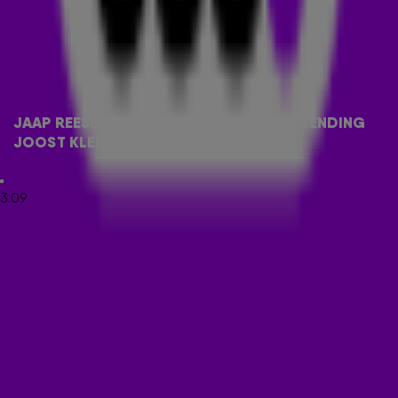
waarom de keuze is gevallen op Joost en daarom belden
Tim
,
Rick
,
Niels
en
Florentien
op Radio 538 met Jaap
Reesema. De zanger is dit jaar voor het eerst onderdeel van
de selectiecommissie van de Nederlandse inzending, samen
met voorzitter Twan van de Nieuwenhuijzen, Carolien
Borgers, Hila Noorzai, Cornald Maas, Sander Lantinga en
JAAP REESEMA OVER SONGFESTIVAL-INZENDING 
Jacqueline Govaert.
JOOST KLEIN!
JOOST KLEIN
3:09
Misschien ken je Joost nog als EenhoornJoost. Dit was de
naam van het YouTube-kanaal waar Joost ooit sketches,
korte video's en minidocu's op plaatste. Hij werd hiermee al
snel een bekende YouTuber en had tienduizenden fans, maar
in 2016 maakte Joost een carrièreswitch. Hij ruilde de
grappige video's in voor een carrière in de muziek en bracht
nummers uit als Ich Bin Krank, Scandinavian Boy, Wachtmuziek
en
Friesenjung
. Hij heeft zijn YouTube-kanaal nog wel, maar
deelt daar nu alleen nog z'n videoclips. Om afstand te doen