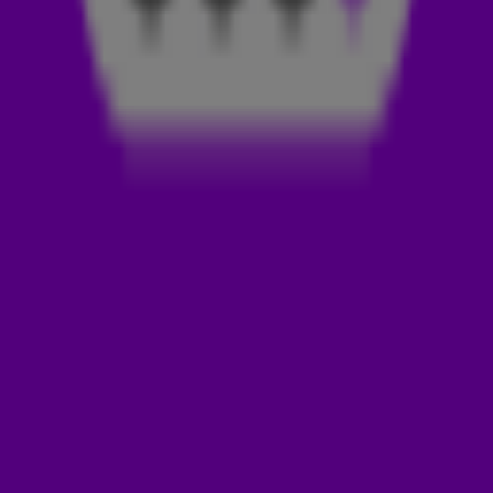
Curaçao een 0-0 gelijkspel tegen Jamaica weten vast te
houden en zich voor het eerst met genoeg punten
kwalificeren voor het WK in 2026?
De 538 Ochtendshow
belde met Jandino Asporaat, die pas geleden Nederland
inruilde voor Curaçao.
HILARISCHE ANALYSE
Een penalty voor Jamaica in de laatste minuten leek roet in
het eten te gooien, maar de opluchting was groot toen de
beslissing werd teruggedraaid. 'Ik wilde stiekem ook weg. Ik
wilde in elkaar zakken,' vertelde Jandino. 'Ik hou van Jamaica,
maar vandaag... ze hebben het echt moeilijk gemaakt.'
Check het hele gesprek met Jandino in de video hierboven.
Bron foto: ANP
Door
Redactie Radio 538