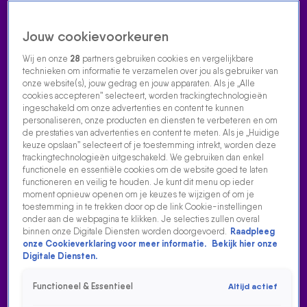
Jouw cookievoorkeuren
Wij en onze
28
partners gebruiken cookies en vergelijkbare
technieken om informatie te verzamelen over jou als gebruiker van
onze website(s), jouw gedrag en jouw apparaten. Als je „Alle
cookies accepteren” selecteert, worden trackingtechnologieën
Home
Acties
Radio luisteren
538 dj's
Shows
Muziek
Evenementen
ingeschakeld om onze advertenties en content te kunnen
VOLG RADIO 538
personaliseren, onze producten en diensten te verbeteren en om
de prestaties van advertenties en content te meten. Als je „Huidige
keuze opslaan” selecteert of je toestemming intrekt, worden deze
trackingtechnologieën uitgeschakeld. We gebruiken dan enkel
Zoeken
functionele en essentiële cookies om de website goed te laten
functioneren en veilig te houden. Je kunt dit menu op ieder
moment opnieuw openen om je keuzes te wijzigen of om je
toestemming in te trekken door op de link Cookie-instellingen
Home
Radio Luisteren
538 Gemist
Acties
Alle zenders
onder aan de webpagina te klikken. Je selecties zullen overal
binnen onze Digitale Diensten worden doorgevoerd.
Raadpleeg
onze Cookieverklaring voor meer informatie.
Bekijk hier onze
Digitale Diensten.
Functioneel & Essentieel
Altijd actief